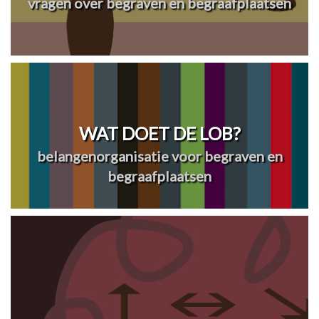
vragen over begraven en begraafplaatsen
WAT DOET DE LOB?
belangenorganisatie voor begraven en
begraafplaatsen