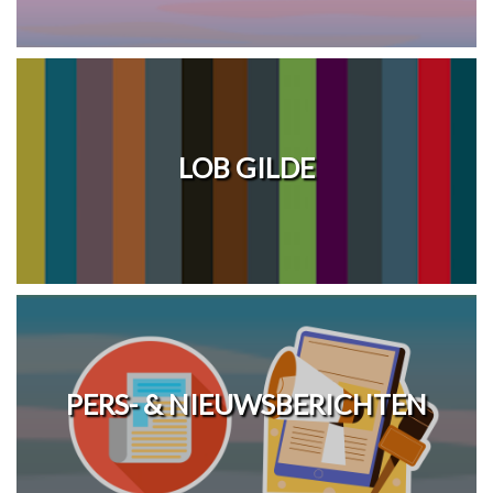
LOB GILDE
PERS- & NIEUWSBERICHTEN