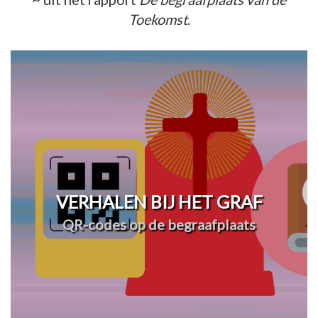
Toekomst
.
VERHALEN BIJ HET GRAF
QR-codes op de begraafplaats