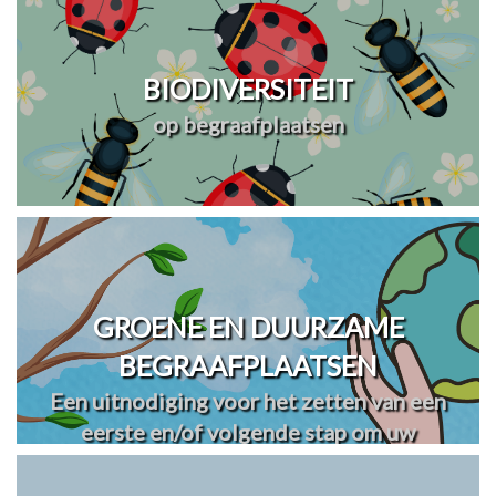
BIODIVERSITEIT
op begraafplaatsen
GROENE EN DUURZAME
BEGRAAFPLAATSEN
Een uitnodiging voor het zetten van een
eerste en/of volgende stap om uw
begraafplaats(en) te vergroenen en
verduurzamen