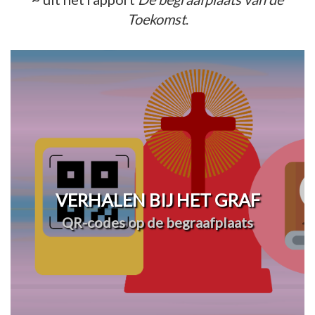
Toekomst
.
VERHALEN BIJ HET GRAF
QR-codes op de begraafplaats