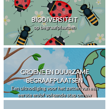
BIODIVERSITEIT
op begraafplaatsen
GROENE EN DUURZAME
BEGRAAFPLAATSEN
Een uitnodiging voor het zetten van een
eerste en/of volgende stap om uw
begraafplaats(en) te vergroenen en
verduurzamen