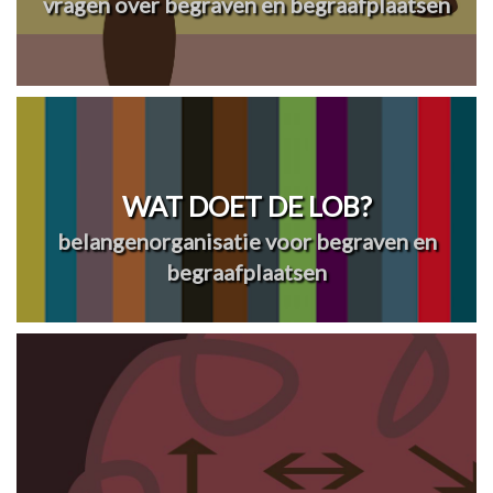
vragen over begraven en begraafplaatsen
WAT DOET DE LOB?
belangenorganisatie voor begraven en
begraafplaatsen