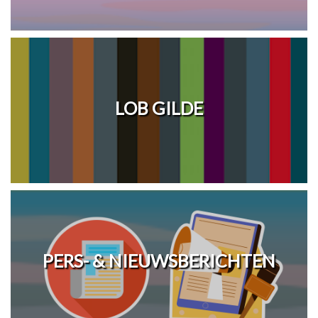
LOB GILDE
PERS- & NIEUWSBERICHTEN