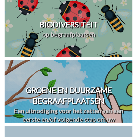
BIODIVERSITEIT
op begraafplaatsen
GROENE EN DUURZAME
BEGRAAFPLAATSEN
Een uitnodiging voor het zetten van een
eerste en/of volgende stap om uw
begraafplaats(en) te vergroenen en
verduurzamen