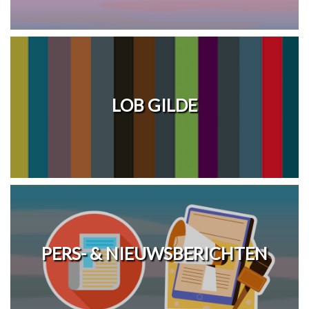
LOB GILDE
PERS- & NIEUWSBERICHTEN