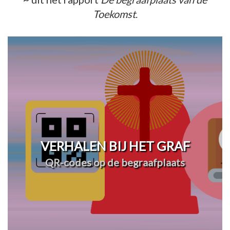
Toekomst
.
VERHALEN BIJ HET GRAF
QR-codes op de begraafplaats