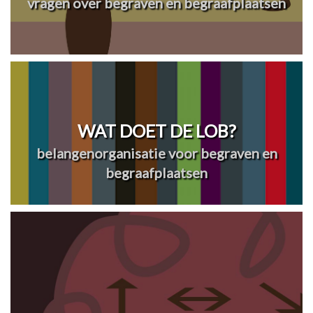
vragen over begraven en begraafplaatsen
WAT DOET DE LOB?
belangenorganisatie voor begraven en
begraafplaatsen