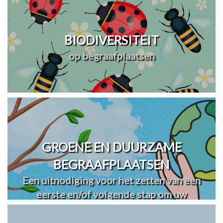
BIODIVERSITEIT
op begraafplaatsen
GROENE EN DUURZAME
BEGRAAFPLAATSEN
Een uitnodiging voor het zetten van een
eerste en/of volgende stap om uw
begraafplaats(en) te vergroenen en
verduurzamen