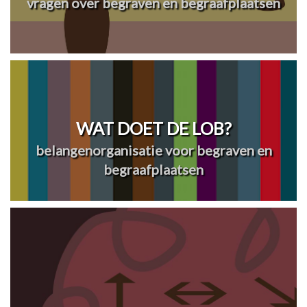
vragen over begraven en begraafplaatsen
WAT DOET DE LOB?
belangenorganisatie voor begraven en
begraafplaatsen