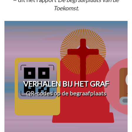
Toekomst
.
VERHALEN BIJ HET GRAF
QR-codes op de begraafplaats