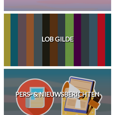
LOB GILDE
PERS- & NIEUWSBERICHTEN