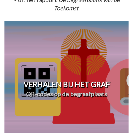
Toekomst
.
VERHALEN BIJ HET GRAF
QR-codes op de begraafplaats