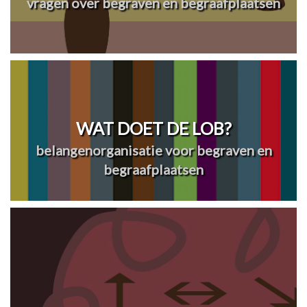
vragen over begraven en begraafplaatsen
WAT DOET DE LOB?
belangenorganisatie voor begraven en
begraafplaatsen