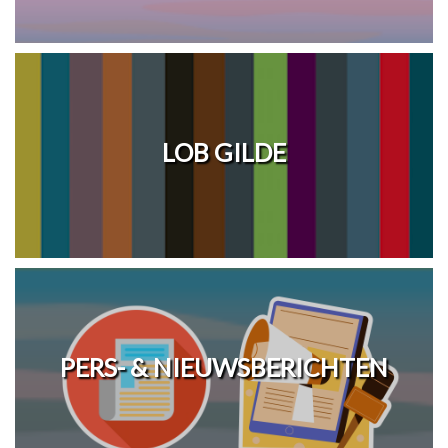
LOB GILDE
PERS- & NIEUWSBERICHTEN