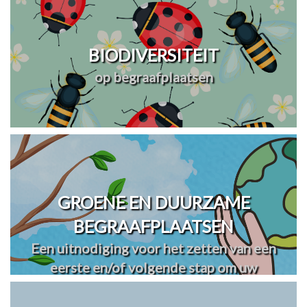
BIODIVERSITEIT
op begraafplaatsen
GROENE EN DUURZAME
BEGRAAFPLAATSEN
Een uitnodiging voor het zetten van een
eerste en/of volgende stap om uw
begraafplaats(en) te vergroenen en
verduurzamen