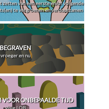
t zetten van een eerste en/of volgende
ts(en) te vergroenen en verduurzamen
BEGRAVEN
vroeger en nu
 VOOR ONBEPAALDE TIJD
visie LOB