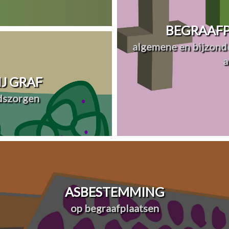
BEGRAAFP
algemene en bijzonde
a
J GRAF
dszorgen
ASBESTEMMING
op begraafplaatsen