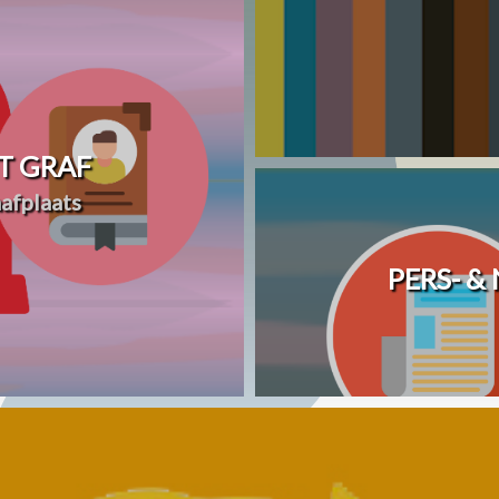
T GRAF
afplaats
PERS- &