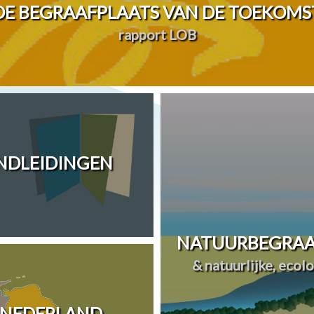
DE BEGRAAFPLAATS VAN DE TOEKOMS
rapport LOB
ANDLEIDINGEN
NATUURBEGRAA
& natuurlijke, ecol
 NEDERLAND