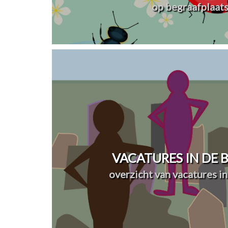
op begraafplaat
VACATURES IN DE
overzicht van vacatures in