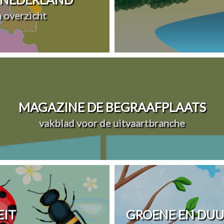
n overzicht
MAGAZINE DE BEGRAAFPLAATS
vakblad voor de uitvaartbranche
EIT
GROENE EN DU