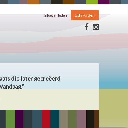
Lid worden
Inloggen leden
aats die later gecreëerd
Vandaag.”
.