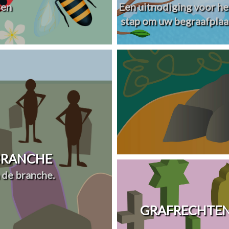
sen
Een uitnodiging voor he
stap om uw begraafplaa
 BRANCHE
 de branche.
GRAFRECHTEN