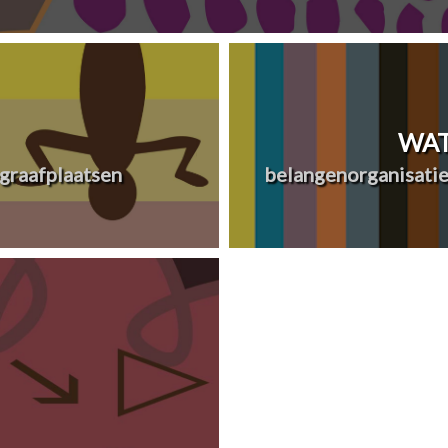
WAT
graafplaatsen
belangenorganisatie