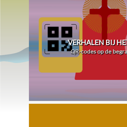
VERHALEN BIJ HE
QR-codes op de begra