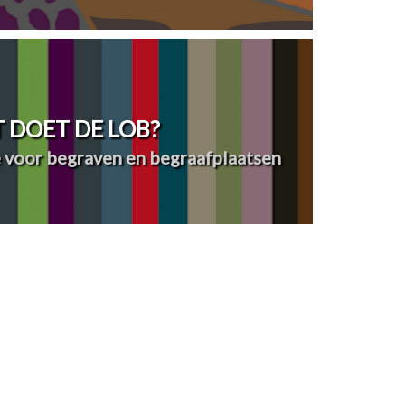
 DOET DE LOB?
 voor begraven en begraafplaatsen