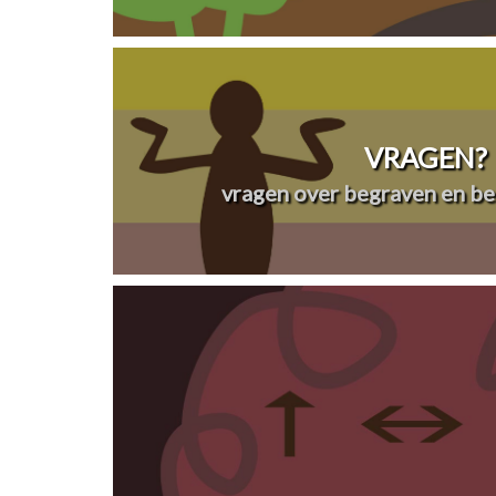
VRAGEN?
vragen over begraven en be