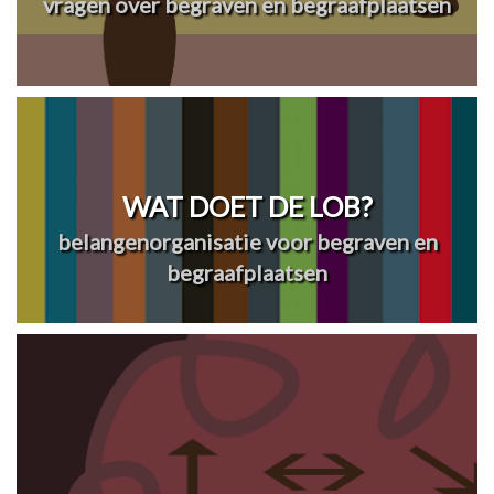
vragen over begraven en begraafplaatsen
WAT DOET DE LOB?
belangenorganisatie voor begraven en
begraafplaatsen