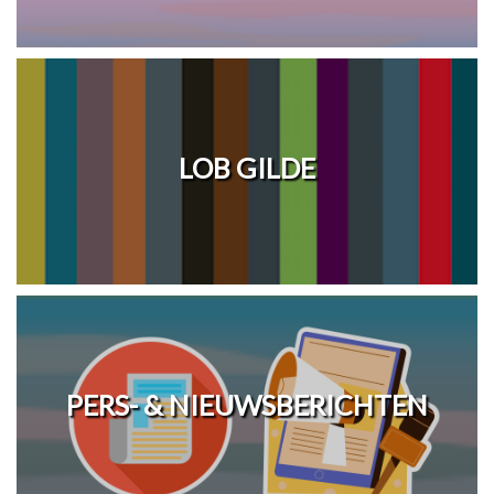
LOB GILDE
PERS- & NIEUWSBERICHTEN