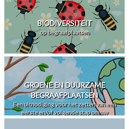
BIODIVERSITEIT
op begraafplaatsen
GROENE EN DUURZAME
BEGRAAFPLAATSEN
Een uitnodiging voor het zetten van een
eerste en/of volgende stap om uw
begraafplaats(en) te vergroenen en
verduurzamen