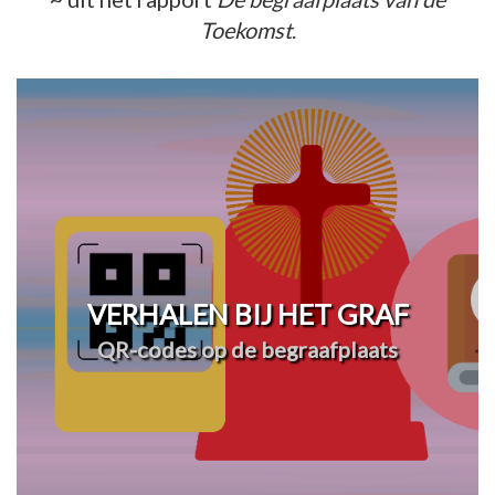
Toekomst
.
VERHALEN BIJ HET GRAF
QR-codes op de begraafplaats