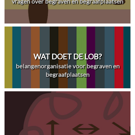
vragen over begraven en begraafplaatsen
WAT DOET DE LOB?
belangenorganisatie voor begraven en
begraafplaatsen