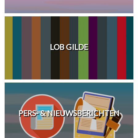
LOB GILDE
PERS- & NIEUWSBERICHTEN