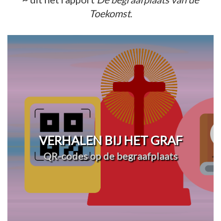
Toekomst
.
VERHALEN BIJ HET GRAF
QR-codes op de begraafplaats