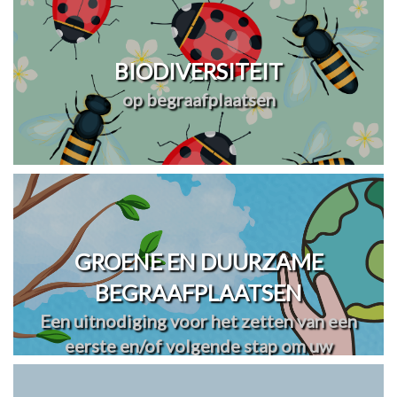
BIODIVERSITEIT
op begraafplaatsen
GROENE EN DUURZAME
BEGRAAFPLAATSEN
Een uitnodiging voor het zetten van een
eerste en/of volgende stap om uw
begraafplaats(en) te vergroenen en
verduurzamen