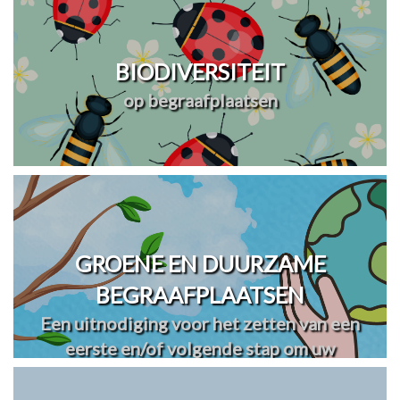
BIODIVERSITEIT
op begraafplaatsen
GROENE EN DUURZAME
BEGRAAFPLAATSEN
Een uitnodiging voor het zetten van een
eerste en/of volgende stap om uw
begraafplaats(en) te vergroenen en
verduurzamen