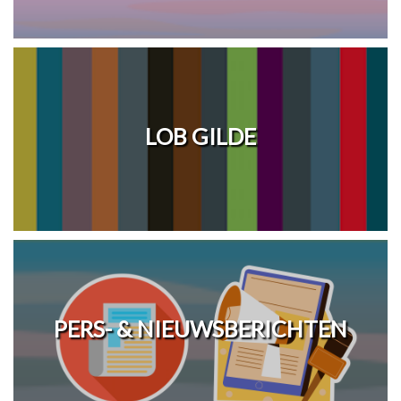
LOB GILDE
PERS- & NIEUWSBERICHTEN