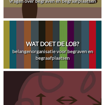
vragen over begraven en begraafplaatsen
WAT DOET DE LOB?
belangenorganisatie voor begraven en
begraafplaatsen