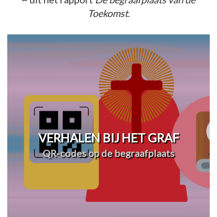
Toekomst
.
VERHALEN BIJ HET GRAF
QR-codes op de begraafplaats