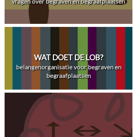
vragen over begraven en begraafplaatsen
WAT DOET DE LOB?
belangenorganisatie voor begraven en
begraafplaatsen