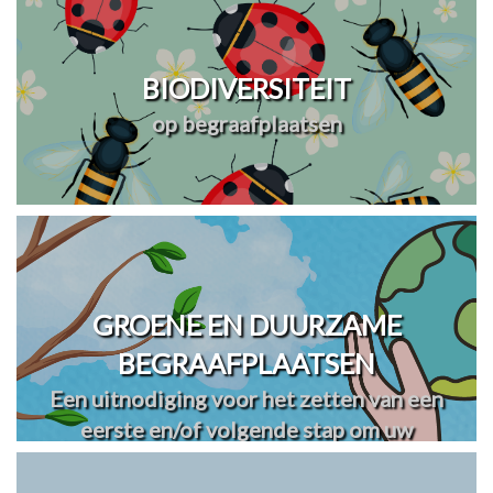
BIODIVERSITEIT
op begraafplaatsen
GROENE EN DUURZAME
BEGRAAFPLAATSEN
Een uitnodiging voor het zetten van een
eerste en/of volgende stap om uw
begraafplaats(en) te vergroenen en
verduurzamen