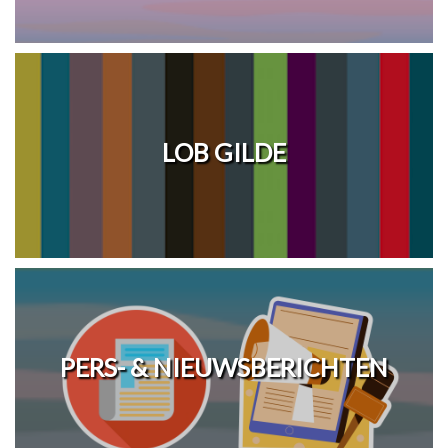
LOB GILDE
PERS- & NIEUWSBERICHTEN