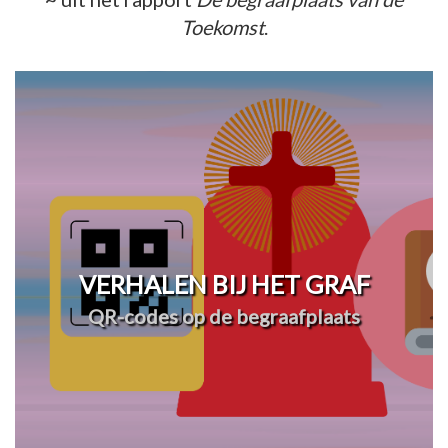
Toekomst
.
VERHALEN BIJ HET GRAF
QR-codes op de begraafplaats