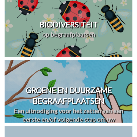
BIODIVERSITEIT
op begraafplaatsen
GROENE EN DUURZAME
BEGRAAFPLAATSEN
Een uitnodiging voor het zetten van een
eerste en/of volgende stap om uw
begraafplaats(en) te vergroenen en
verduurzamen