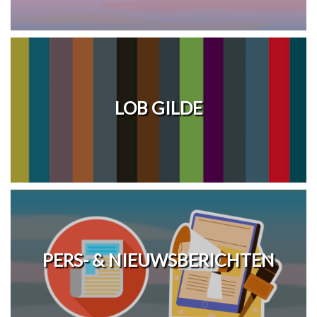
LOB GILDE
PERS- & NIEUWSBERICHTEN