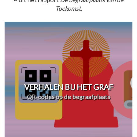
Toekomst
.
VERHALEN BIJ HET GRAF
QR-codes op de begraafplaats