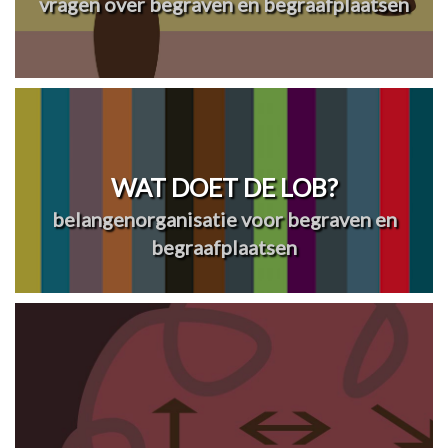
vragen over begraven en begraafplaatsen
WAT DOET DE LOB?
belangenorganisatie voor begraven en
begraafplaatsen