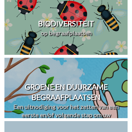
BIODIVERSITEIT
op begraafplaatsen
GROENE EN DUURZAME
BEGRAAFPLAATSEN
Een uitnodiging voor het zetten van een
eerste en/of volgende stap om uw
begraafplaats(en) te vergroenen en
verduurzamen