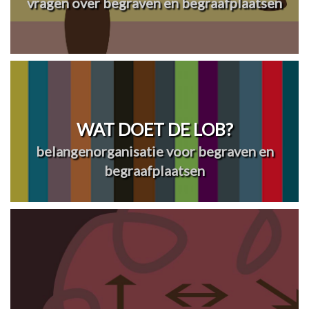
vragen over begraven en begraafplaatsen
WAT DOET DE LOB?
belangenorganisatie voor begraven en
begraafplaatsen