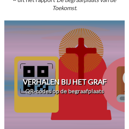
Toekomst
.
VERHALEN BIJ HET GRAF
QR-codes op de begraafplaats