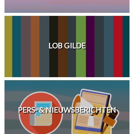
LOB GILDE
PERS- & NIEUWSBERICHTEN