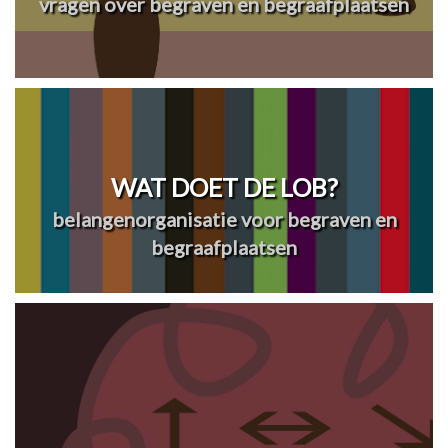
vragen over begraven en begraafplaatsen
WAT DOET DE LOB?
belangenorganisatie voor begraven en
begraafplaatsen