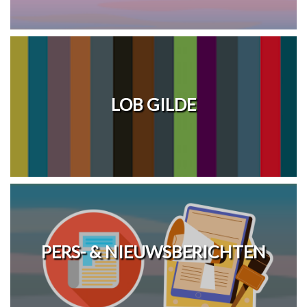
LOB GILDE
PERS- & NIEUWSBERICHTEN