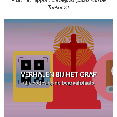
Toekomst
.
VERHALEN BIJ HET GRAF
QR-codes op de begraafplaats