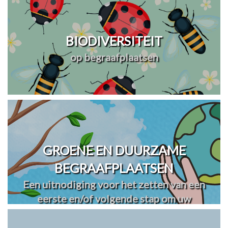
BIODIVERSITEIT
op begraafplaatsen
GROENE EN DUURZAME
BEGRAAFPLAATSEN
Een uitnodiging voor het zetten van een
eerste en/of volgende stap om uw
begraafplaats(en) te vergroenen en
verduurzamen