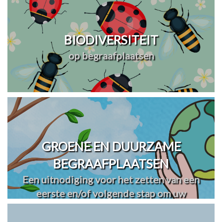
BIODIVERSITEIT
op begraafplaatsen
GROENE EN DUURZAME
BEGRAAFPLAATSEN
Een uitnodiging voor het zetten van een
eerste en/of volgende stap om uw
begraafplaats(en) te vergroenen en
verduurzamen