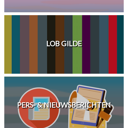
LOB GILDE
PERS- & NIEUWSBERICHTEN