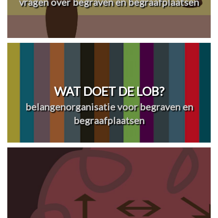
vragen over begraven en begraafplaatsen
WAT DOET DE LOB?
belangenorganisatie voor begraven en
begraafplaatsen