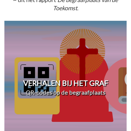
Toekomst
.
VERHALEN BIJ HET GRAF
QR-codes op de begraafplaats