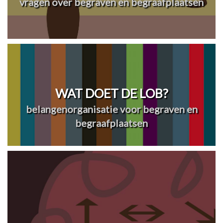
vragen over begraven en begraafplaatsen
WAT DOET DE LOB?
belangenorganisatie voor begraven en
begraafplaatsen