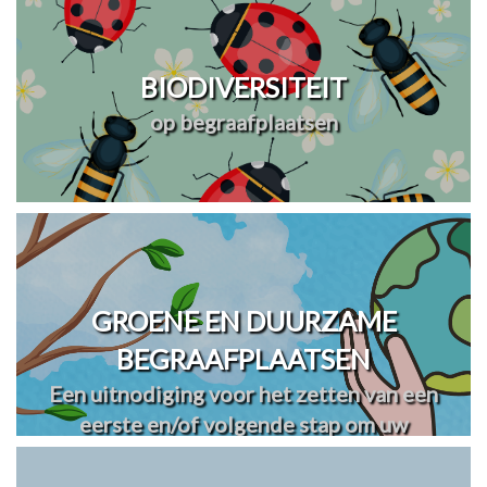
BIODIVERSITEIT
op begraafplaatsen
GROENE EN DUURZAME
BEGRAAFPLAATSEN
Een uitnodiging voor het zetten van een
eerste en/of volgende stap om uw
begraafplaats(en) te vergroenen en
verduurzamen