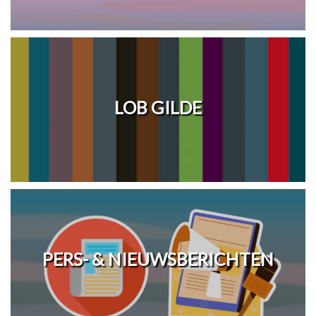
LOB GILDE
PERS- & NIEUWSBERICHTEN