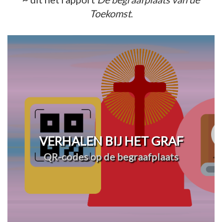
Toekomst
.
VERHALEN BIJ HET GRAF
QR-codes op de begraafplaats