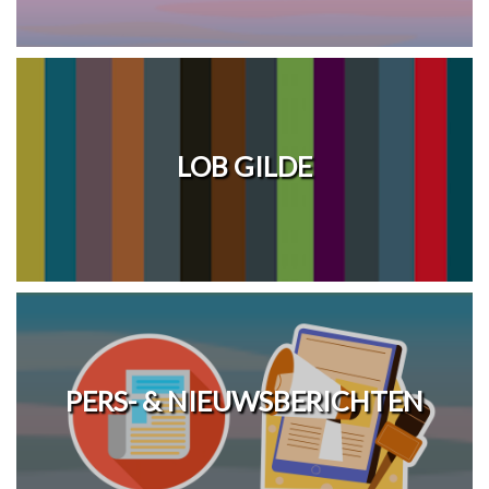
LOB GILDE
PERS- & NIEUWSBERICHTEN