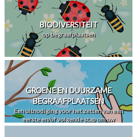
BIODIVERSITEIT
op begraafplaatsen
GROENE EN DUURZAME
BEGRAAFPLAATSEN
Een uitnodiging voor het zetten van een
eerste en/of volgende stap om uw
begraafplaats(en) te vergroenen en
verduurzamen