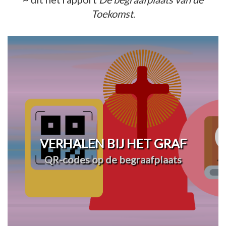
Toekomst
.
VERHALEN BIJ HET GRAF
QR-codes op de begraafplaats