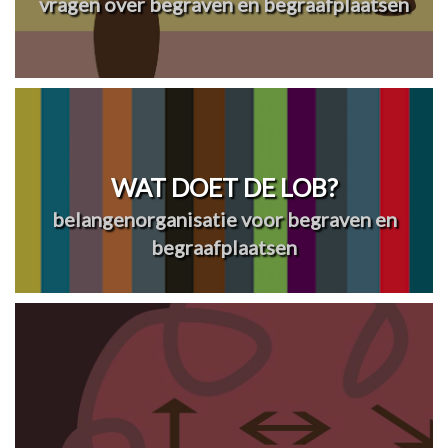
vragen over begraven en begraafplaatsen
WAT DOET DE LOB?
belangenorganisatie voor begraven en
begraafplaatsen