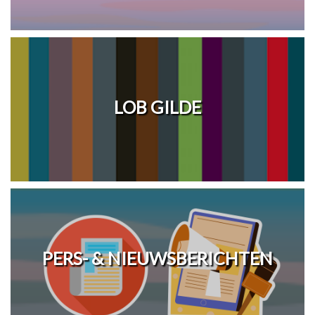
LOB GILDE
PERS- & NIEUWSBERICHTEN