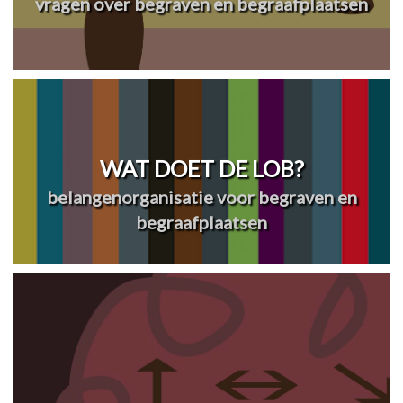
vragen over begraven en begraafplaatsen
WAT DOET DE LOB?
belangenorganisatie voor begraven en
begraafplaatsen