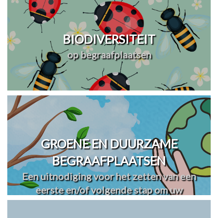
BIODIVERSITEIT
op begraafplaatsen
GROENE EN DUURZAME
BEGRAAFPLAATSEN
Een uitnodiging voor het zetten van een
eerste en/of volgende stap om uw
begraafplaats(en) te vergroenen en
verduurzamen