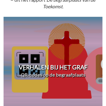
Toekomst
.
VERHALEN BIJ HET GRAF
QR-codes op de begraafplaats