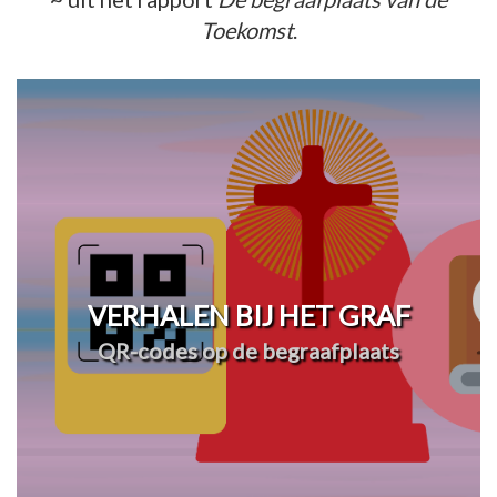
Toekomst
.
VERHALEN BIJ HET GRAF
QR-codes op de begraafplaats