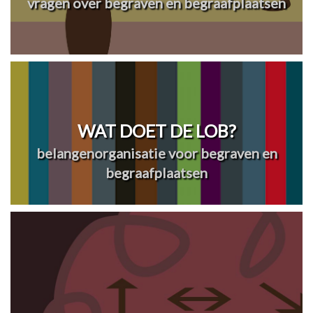
vragen over begraven en begraafplaatsen
WAT DOET DE LOB?
belangenorganisatie voor begraven en
begraafplaatsen