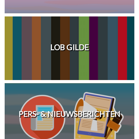
LOB GILDE
PERS- & NIEUWSBERICHTEN