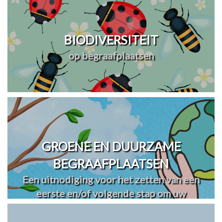
BIODIVERSITEIT
op begraafplaatsen
GROENE EN DUURZAME
BEGRAAFPLAATSEN
Een uitnodiging voor het zetten van een
eerste en/of volgende stap om uw
begraafplaats(en) te vergroenen en
verduurzamen