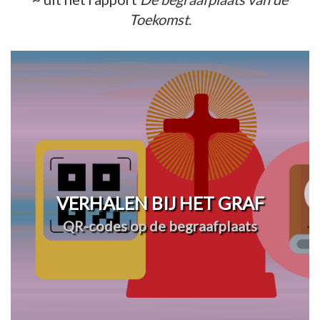
Toekomst
.
VERHALEN BIJ HET GRAF
QR-codes op de begraafplaats