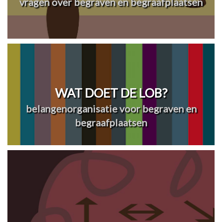
vragen over begraven en begraafplaatsen
WAT DOET DE LOB?
belangenorganisatie voor begraven en
begraafplaatsen