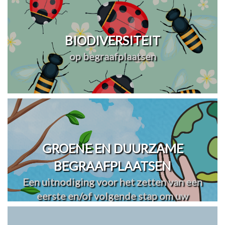
BIODIVERSITEIT
op begraafplaatsen
GROENE EN DUURZAME
BEGRAAFPLAATSEN
Een uitnodiging voor het zetten van een
eerste en/of volgende stap om uw
begraafplaats(en) te vergroenen en
verduurzamen