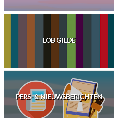
LOB GILDE
PERS- & NIEUWSBERICHTEN