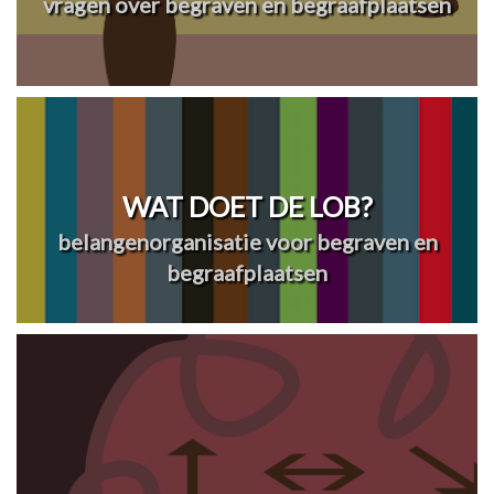
vragen over begraven en begraafplaatsen
WAT DOET DE LOB?
belangenorganisatie voor begraven en
begraafplaatsen