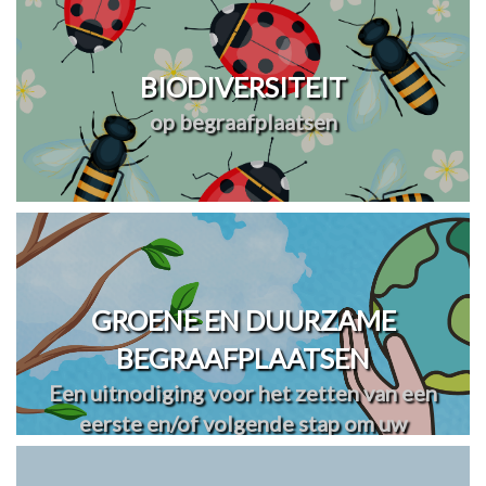
BIODIVERSITEIT
op begraafplaatsen
GROENE EN DUURZAME
BEGRAAFPLAATSEN
Een uitnodiging voor het zetten van een
eerste en/of volgende stap om uw
begraafplaats(en) te vergroenen en
verduurzamen