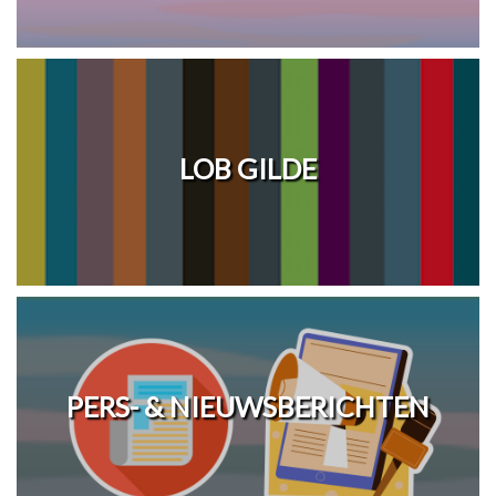
LOB GILDE
PERS- & NIEUWSBERICHTEN