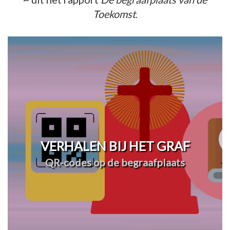
Toekomst
.
VERHALEN BIJ HET GRAF
QR-codes op de begraafplaats