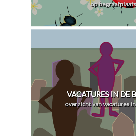
op begraafplaat
VACATURES IN DE
overzicht van vacatures in