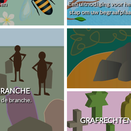
sen
Een uitnodiging voor he
stap om uw begraafplaa
 BRANCHE
 de branche.
GRAFRECHTEN