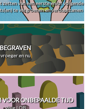
t zetten van een eerste en/of volgende
ts(en) te vergroenen en verduurzamen
BEGRAVEN
vroeger en nu
 VOOR ONBEPAALDE TIJD
visie LOB