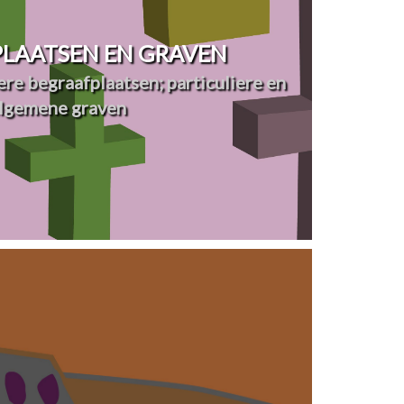
LAATSEN EN GRAVEN
re begraafplaatsen; particuliere en
lgemene graven