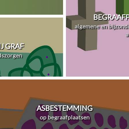
BEGRAAFP
algemene en bijzonde
a
J GRAF
dszorgen
ASBESTEMMING
op begraafplaatsen