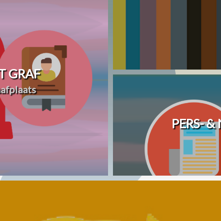
T GRAF
afplaats
PERS- &