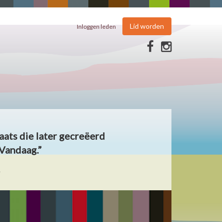
Lid worden
Inloggen leden
aats die later gecreëerd
Vandaag.”
.