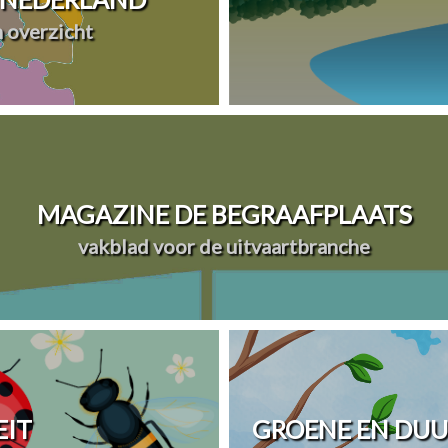
n overzicht
MAGAZINE DE BEGRAAFPLAATS
vakblad voor de uitvaartbranche
EIT
GROENE EN DU