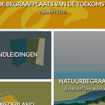
DE BEGRAAFPLAATS VAN DE TOEKOMS
rapport LOB
ANDLEIDINGEN
NATUURBEGRAA
& natuurlijke, ecol
 NEDERLAND