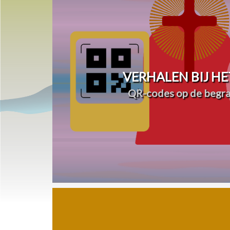
VERHALEN BIJ HE
QR-codes op de begra