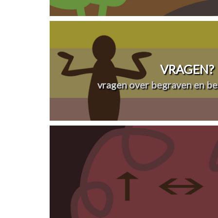
VRAGEN?
vragen over begraven en be