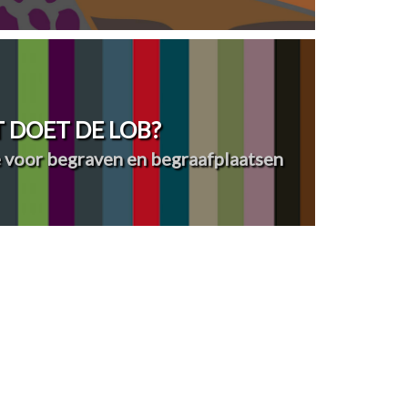
 DOET DE LOB?
 voor begraven en begraafplaatsen