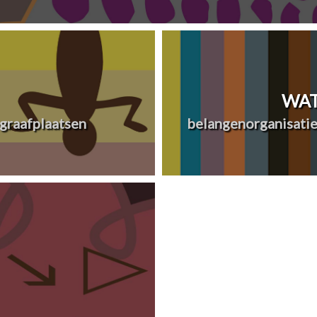
WAT
graafplaatsen
belangenorganisatie