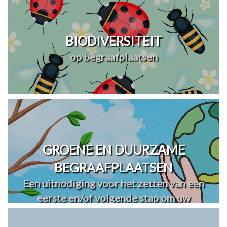
BIODIVERSITEIT
op begraafplaatsen
GROENE EN DUURZAME
BEGRAAFPLAATSEN
Een uitnodiging voor het zetten van een
eerste en/of volgende stap om uw
begraafplaats(en) te vergroenen en
verduurzamen