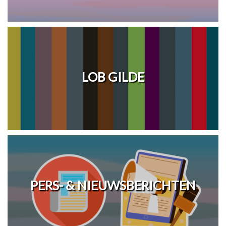
LOB GILDE
PERS- & NIEUWSBERICHTEN