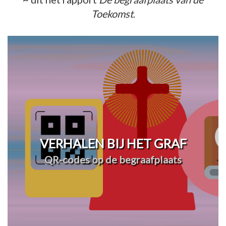
Toekomst
.
VERHALEN BIJ HET GRAF
QR-codes op de begraafplaats