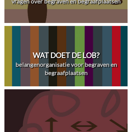
vragen over begraven en begraafplaatsen
WAT DOET DE LOB?
belangenorganisatie voor begraven en
begraafplaatsen