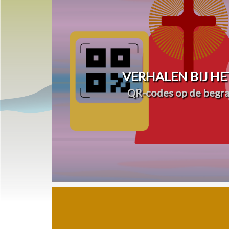
VERHALEN BIJ HE
QR-codes op de begra