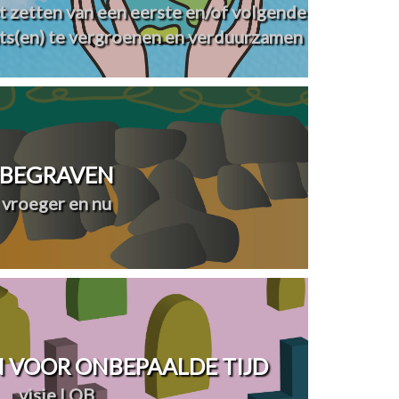
t zetten van een eerste en/of volgende
ts(en) te vergroenen en verduurzamen
BEGRAVEN
vroeger en nu
 VOOR ONBEPAALDE TIJD
visie LOB