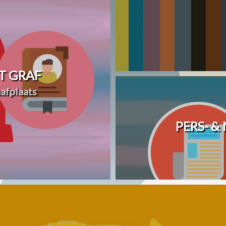
T GRAF
afplaats
PERS- &