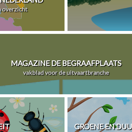
n overzicht
MAGAZINE DE BEGRAAFPLAATS
vakblad voor de uitvaartbranche
EIT
GROENE EN DU