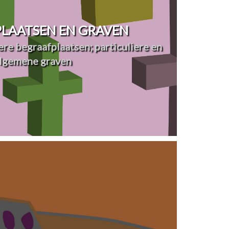
LAATSEN EN GRAVEN
re begraafplaatsen; particuliere en
lgemene graven