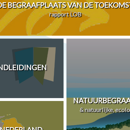
DE BEGRAAFPLAATS VAN DE TOEKOMS
rapport LOB
ANDLEIDINGEN
NATUURBEGRAA
& natuurlijke, ecol
 NEDERLAND