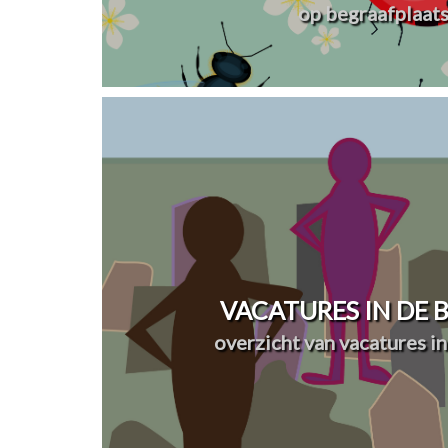
op begraafplaat
VACATURES IN DE
overzicht van vacatures in