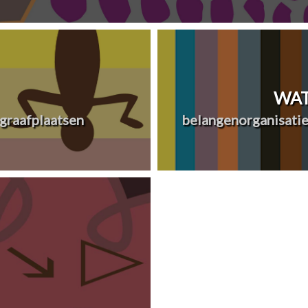
WAT
graafplaatsen
belangenorganisatie