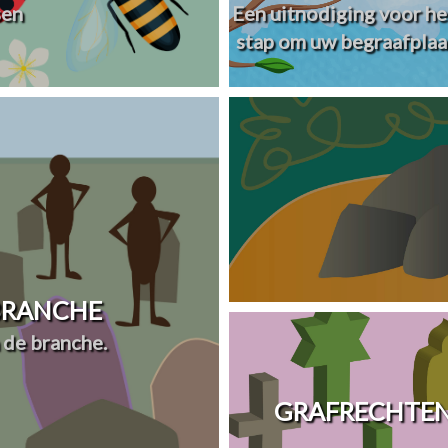
sen
Een uitnodiging voor he
stap om uw begraafplaa
 BRANCHE
 de branche.
GRAFRECHTEN