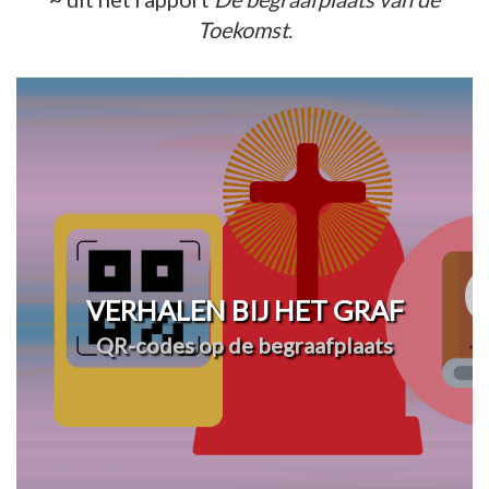
Toekomst
.
VERHALEN BIJ HET GRAF
QR-codes op de begraafplaats