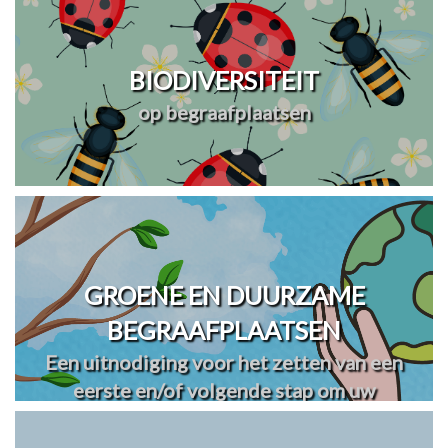
BIODIVERSITEIT
op begraafplaatsen
GROENE EN DUURZAME
BEGRAAFPLAATSEN
Een uitnodiging voor het zetten van een
eerste en/of volgende stap om uw
begraafplaats(en) te vergroenen en
verduurzamen