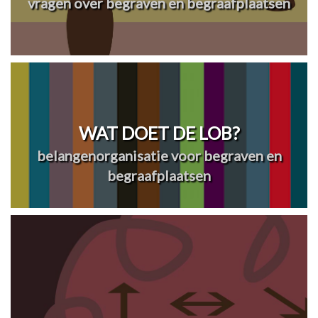
vragen over begraven en begraafplaatsen
WAT DOET DE LOB?
belangenorganisatie voor begraven en
begraafplaatsen