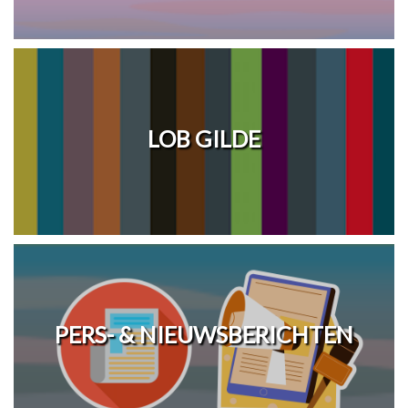
LOB GILDE
PERS- & NIEUWSBERICHTEN