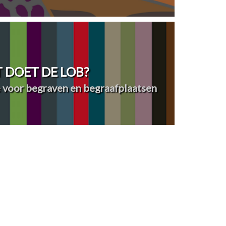
 DOET DE LOB?
 voor begraven en begraafplaatsen