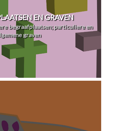
LAATSEN EN GRAVEN
re begraafplaatsen; particuliere en
lgemene graven