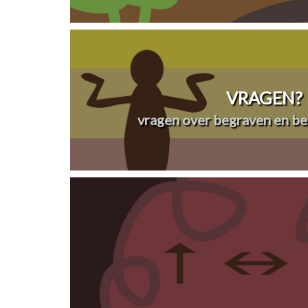
VRAGEN?
vragen over begraven en be