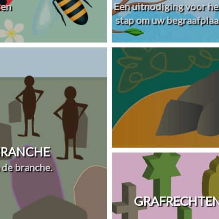
sen
Een uitnodiging voor he
stap om uw begraafplaa
 BRANCHE
 de branche.
GRAFRECHTEN