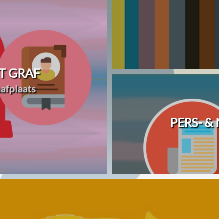
T GRAF
afplaats
PERS- &