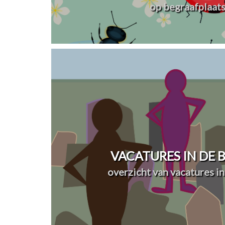
op begraafplaat
VACATURES IN DE
overzicht van vacatures in