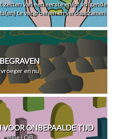
t zetten van een eerste en/of volgende
ts(en) te vergroenen en verduurzamen
BEGRAVEN
vroeger en nu
 VOOR ONBEPAALDE TIJD
visie LOB