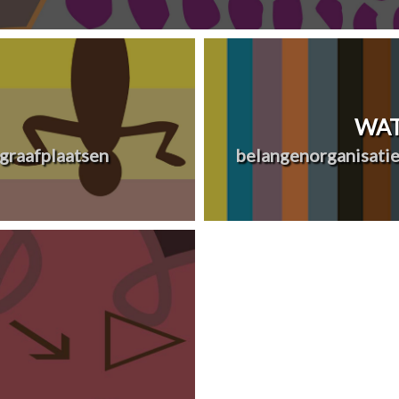
WAT
graafplaatsen
belangenorganisatie