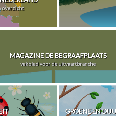
n overzicht
MAGAZINE DE BEGRAAFPLAATS
vakblad voor de uitvaartbranche
EIT
GROENE EN DU