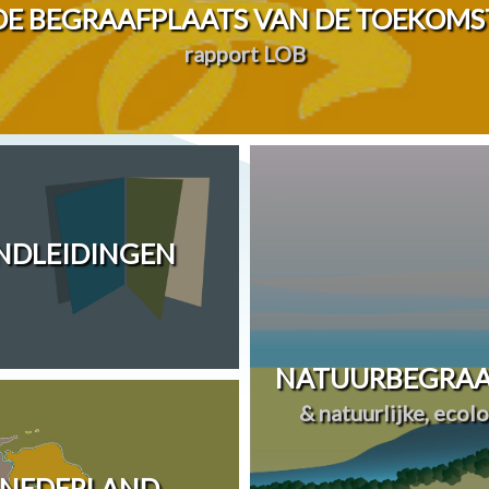
DE BEGRAAFPLAATS VAN DE TOEKOMS
rapport LOB
ANDLEIDINGEN
NATUURBEGRAA
& natuurlijke, ecol
 NEDERLAND