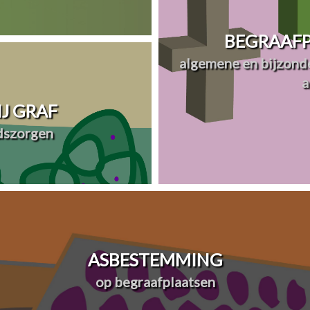
BEGRAAFP
algemene en bijzonde
a
J GRAF
dszorgen
ASBESTEMMING
op begraafplaatsen