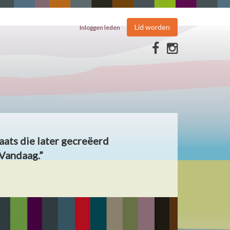
Lid worden
Inloggen leden
aats die later gecreëerd
Vandaag.”
.