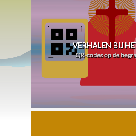
VERHALEN BIJ HE
QR-codes op de begra