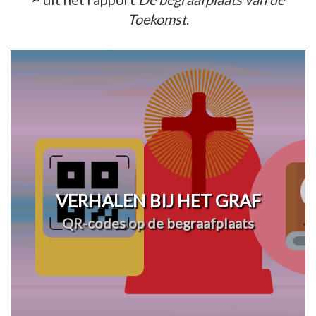
Toekomst
.
VERHALEN BIJ HET GRAF
QR-codes op de begraafplaats