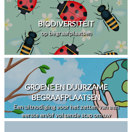
BIODIVERSITEIT
op begraafplaatsen
GROENE EN DUURZAME
BEGRAAFPLAATSEN
Een uitnodiging voor het zetten van een
eerste en/of volgende stap om uw
begraafplaats(en) te vergroenen en
verduurzamen