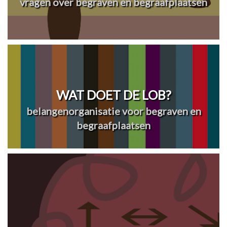
vragen over begraven en begraafplaatsen
WAT DOET DE LOB?
belangenorganisatie voor begraven en
begraafplaatsen