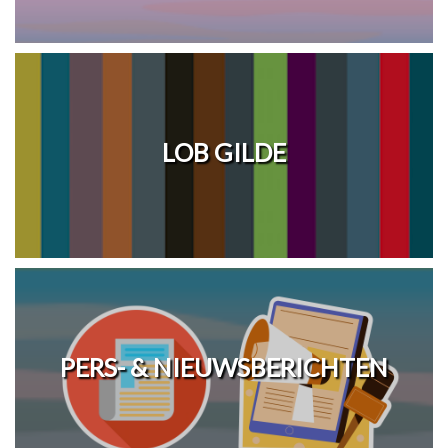
LOB GILDE
PERS- & NIEUWSBERICHTEN