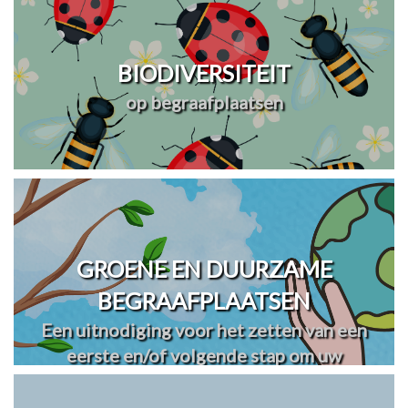
BIODIVERSITEIT
op begraafplaatsen
GROENE EN DUURZAME
BEGRAAFPLAATSEN
Een uitnodiging voor het zetten van een
eerste en/of volgende stap om uw
begraafplaats(en) te vergroenen en
verduurzamen