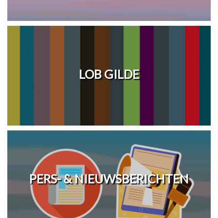
LOB GILDE
PERS- & NIEUWSBERICHTEN