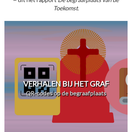
Toekomst
.
VERHALEN BIJ HET GRAF
QR-codes op de begraafplaats