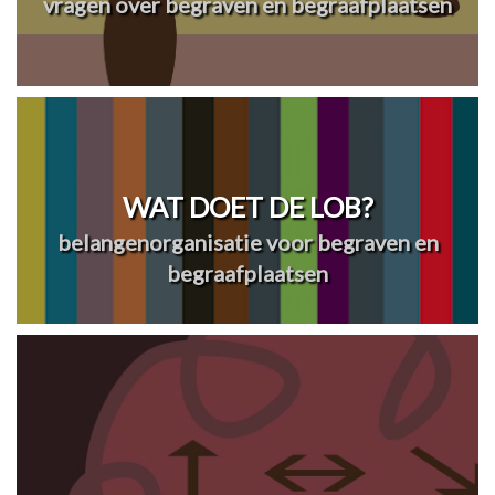
vragen over begraven en begraafplaatsen
WAT DOET DE LOB?
belangenorganisatie voor begraven en
begraafplaatsen