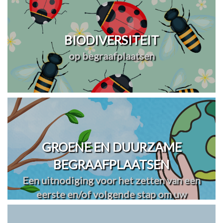
BIODIVERSITEIT
op begraafplaatsen
GROENE EN DUURZAME
BEGRAAFPLAATSEN
Een uitnodiging voor het zetten van een
eerste en/of volgende stap om uw
begraafplaats(en) te vergroenen en
verduurzamen