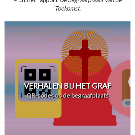
Toekomst
.
VERHALEN BIJ HET GRAF
QR-codes op de begraafplaats