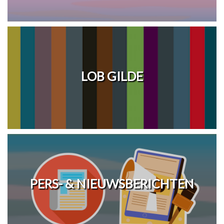
LOB GILDE
PERS- & NIEUWSBERICHTEN