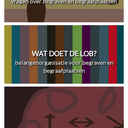
vragen over begraven en begraafplaatsen
WAT DOET DE LOB?
belangenorganisatie voor begraven en
begraafplaatsen