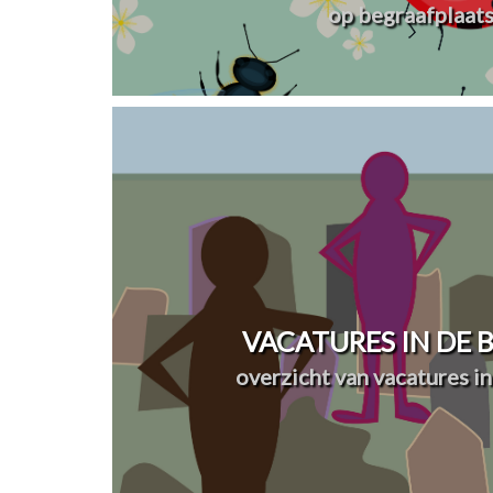
op begraafplaat
VACATURES IN DE
overzicht van vacatures in