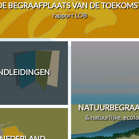
DE BEGRAAFPLAATS VAN DE TOEKOMS
rapport LOB
ANDLEIDINGEN
NATUURBEGRAA
& natuurlijke, ecol
 NEDERLAND