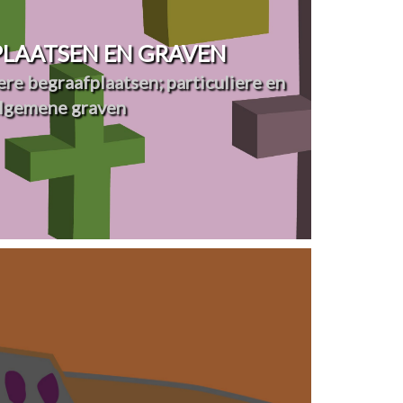
LAATSEN EN GRAVEN
re begraafplaatsen; particuliere en
lgemene graven