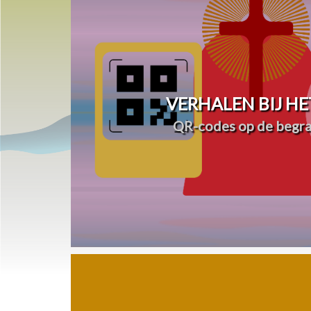
VERHALEN BIJ HE
QR-codes op de begra