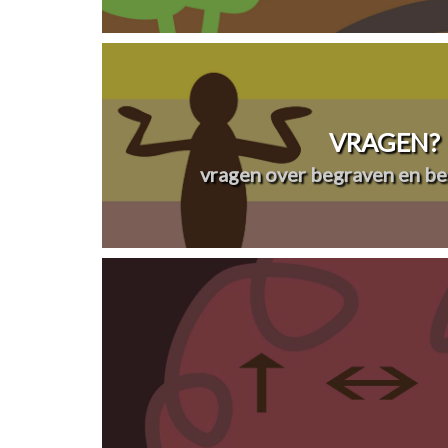
VRAGEN?
vragen over begraven en be