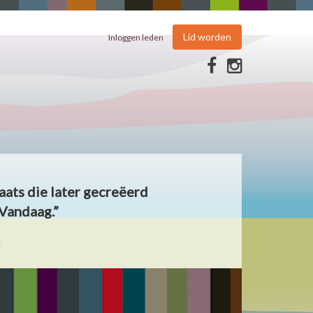
Lid worden
Inloggen leden
aats die later gecreëerd
Vandaag.”
.