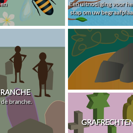
sen
Een uitnodiging voor he
stap om uw begraafplaa
 BRANCHE
 de branche.
GRAFRECHTEN