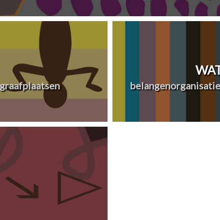
WAT
graafplaatsen
belangenorganisatie