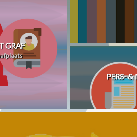
T GRAF
afplaats
PERS- &