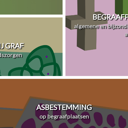
BEGRAAFP
algemene en bijzonde
a
J GRAF
dszorgen
ASBESTEMMING
op begraafplaatsen