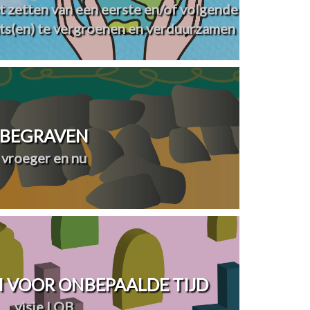
t zetten van een eerste en/of volgende
ts(en) te vergroenen en verduurzamen
BEGRAVEN
vroeger en nu
 VOOR ONBEPAALDE TIJD
visie LOB