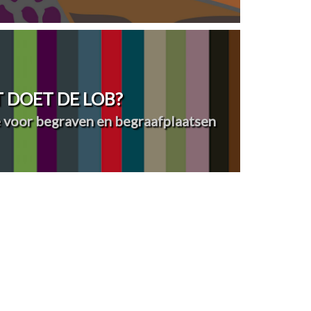
 DOET DE LOB?
 voor begraven en begraafplaatsen