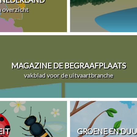
n overzicht
MAGAZINE DE BEGRAAFPLAATS
vakblad voor de uitvaartbranche
EIT
GROENE EN DU