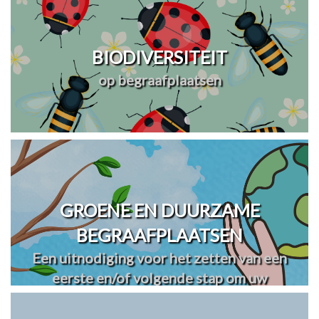
BIODIVERSITEIT
op begraafplaatsen
GROENE EN DUURZAME
BEGRAAFPLAATSEN
Een uitnodiging voor het zetten van een
eerste en/of volgende stap om uw
begraafplaats(en) te vergroenen en
verduurzamen