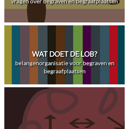
vragen over begraven en begraafplaatsen
WAT DOET DE LOB?
belangenorganisatie voor begraven en
begraafplaatsen