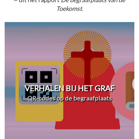
Toekomst
.
VERHALEN BIJ HET GRAF
QR-codes op de begraafplaats