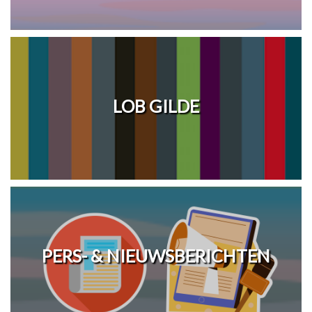
LOB GILDE
PERS- & NIEUWSBERICHTEN