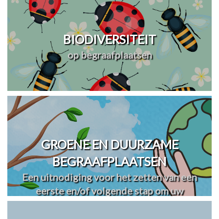
BIODIVERSITEIT
op begraafplaatsen
GROENE EN DUURZAME
BEGRAAFPLAATSEN
Een uitnodiging voor het zetten van een
eerste en/of volgende stap om uw
begraafplaats(en) te vergroenen en
verduurzamen