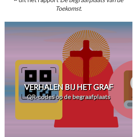
Toekomst
.
VERHALEN BIJ HET GRAF
QR-codes op de begraafplaats