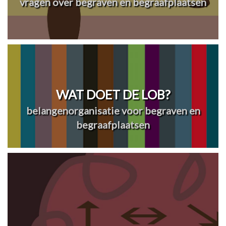
vragen over begraven en begraafplaatsen
WAT DOET DE LOB?
belangenorganisatie voor begraven en
begraafplaatsen