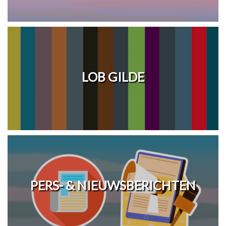
LOB GILDE
PERS- & NIEUWSBERICHTEN