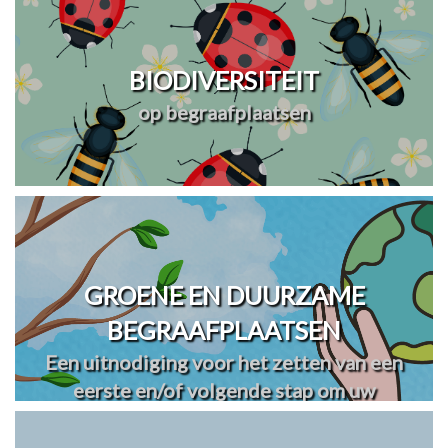
BIODIVERSITEIT
op begraafplaatsen
GROENE EN DUURZAME
BEGRAAFPLAATSEN
Een uitnodiging voor het zetten van een
eerste en/of volgende stap om uw
begraafplaats(en) te vergroenen en
verduurzamen