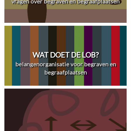
vragen over begraven en begraafplaatsen
WAT DOET DE LOB?
belangenorganisatie voor begraven en
begraafplaatsen