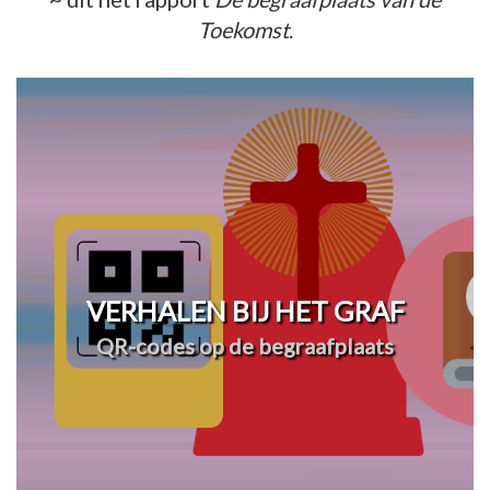
Toekomst
.
VERHALEN BIJ HET GRAF
QR-codes op de begraafplaats