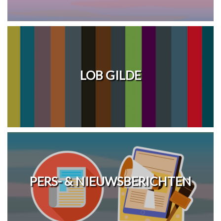
LOB GILDE
PERS- & NIEUWSBERICHTEN