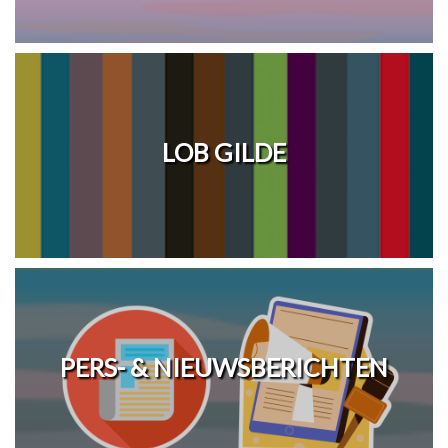
LOB GILDE
PERS- & NIEUWSBERICHTEN