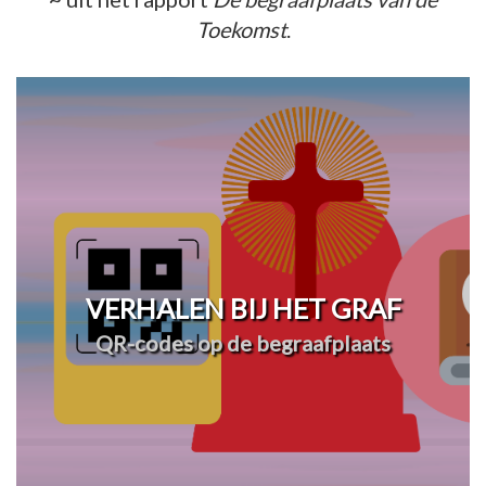
Toekomst
.
VERHALEN BIJ HET GRAF
QR-codes op de begraafplaats