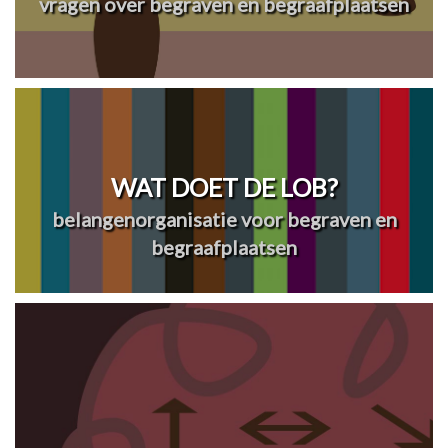
vragen over begraven en begraafplaatsen
WAT DOET DE LOB?
belangenorganisatie voor begraven en
begraafplaatsen