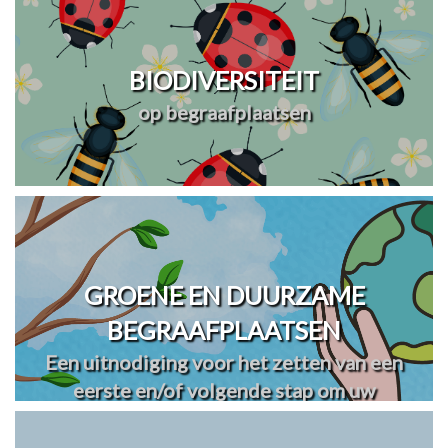
BIODIVERSITEIT
op begraafplaatsen
GROENE EN DUURZAME
BEGRAAFPLAATSEN
Een uitnodiging voor het zetten van een
eerste en/of volgende stap om uw
begraafplaats(en) te vergroenen en
verduurzamen