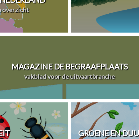
n overzicht
MAGAZINE DE BEGRAAFPLAATS
vakblad voor de uitvaartbranche
EIT
GROENE EN DU