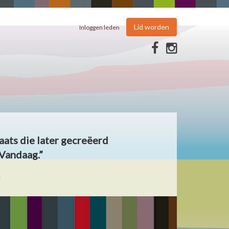
Lid worden
Inloggen leden
aats die later gecreëerd
Vandaag.”
.