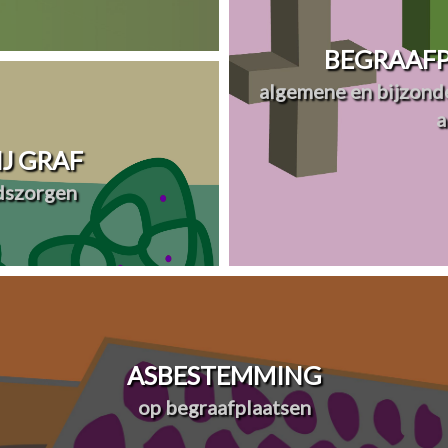
BEGRAAFP
algemene en bijzonde
a
J GRAF
dszorgen
ASBESTEMMING
op begraafplaatsen