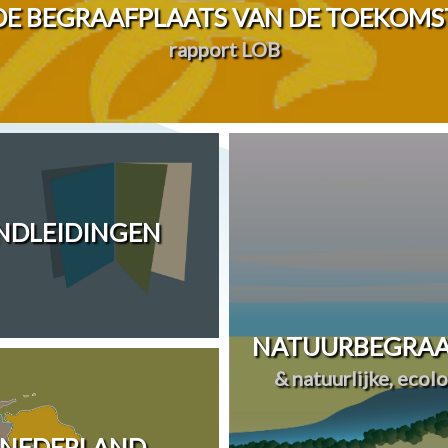
DE BEGRAAFPLAATS VAN DE TOEKOMS
rapport LOB
ANDLEIDINGEN
NATUURBEGRAA
& natuurlijke, ecol
 NEDERLAND