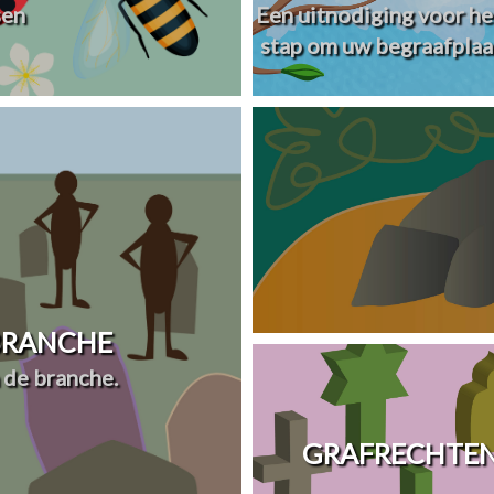
sen
Een uitnodiging voor he
stap om uw begraafplaa
 BRANCHE
 de branche.
GRAFRECHTEN