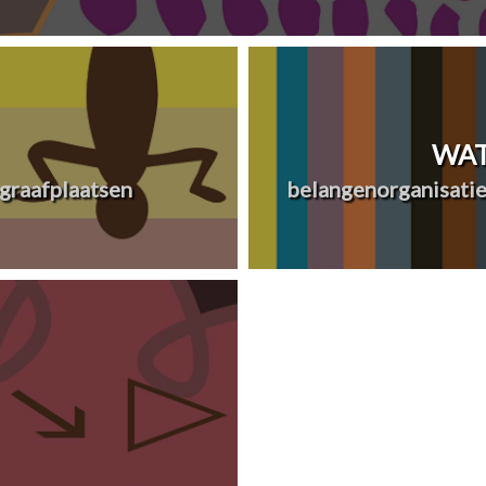
WAT
graafplaatsen
belangenorganisatie