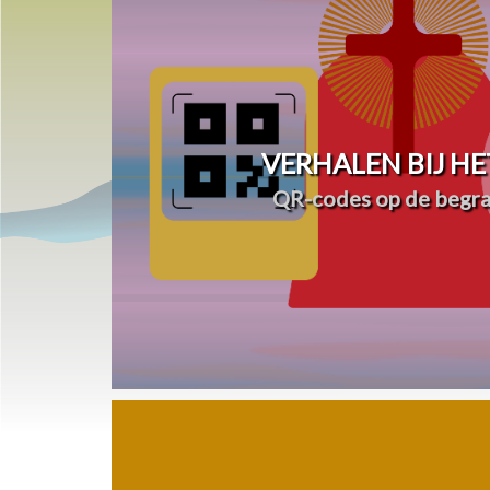
VERHALEN BIJ HE
QR-codes op de begra