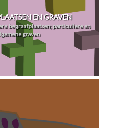
LAATSEN EN GRAVEN
re begraafplaatsen; particuliere en
lgemene graven