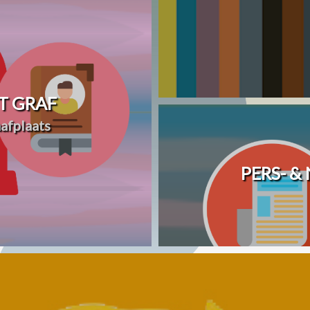
T GRAF
afplaats
PERS- &