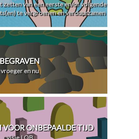
t zetten van een eerste en/of volgende
ts(en) te vergroenen en verduurzamen
BEGRAVEN
vroeger en nu
 VOOR ONBEPAALDE TIJD
visie LOB