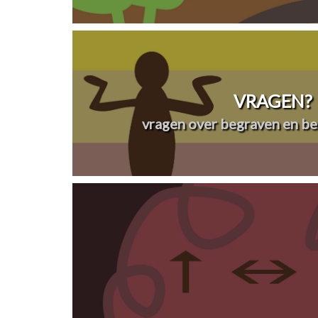
VRAGEN?
vragen over begraven en be