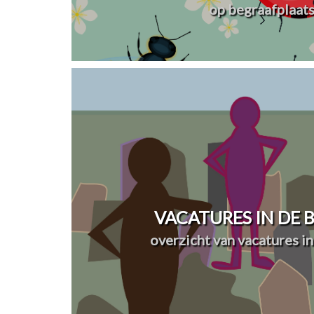
op begraafplaat
VACATURES IN DE
overzicht van vacatures in