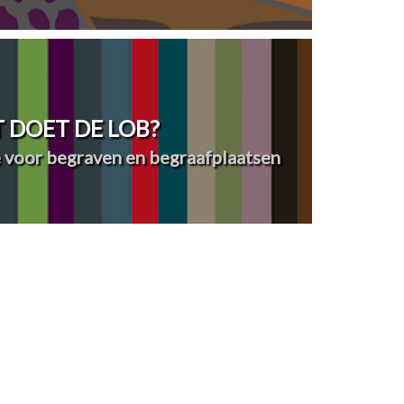
 DOET DE LOB?
 voor begraven en begraafplaatsen