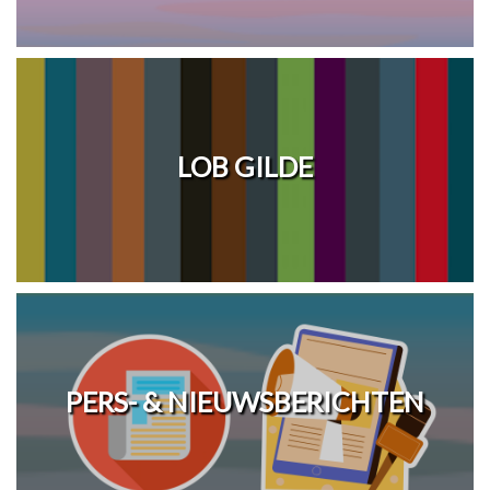
LOB GILDE
PERS- & NIEUWSBERICHTEN