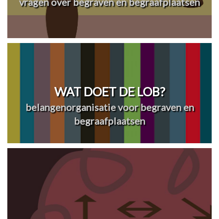
vragen over begraven en begraafplaatsen
WAT DOET DE LOB?
belangenorganisatie voor begraven en
begraafplaatsen