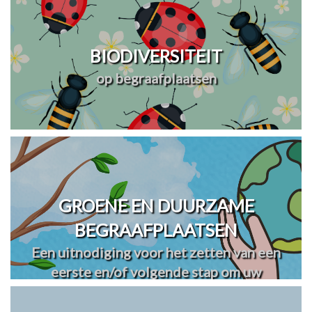
BIODIVERSITEIT
op begraafplaatsen
GROENE EN DUURZAME
BEGRAAFPLAATSEN
Een uitnodiging voor het zetten van een
eerste en/of volgende stap om uw
begraafplaats(en) te vergroenen en
verduurzamen