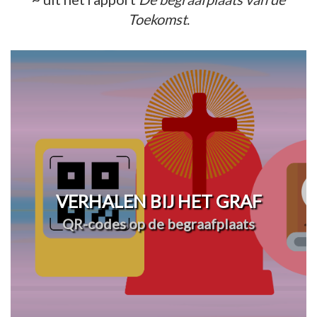
Toekomst
.
VERHALEN BIJ HET GRAF
QR-codes op de begraafplaats