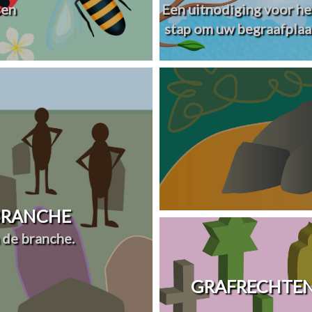
sen
Een uitnodiging voor he
stap om uw begraafplaa
 BRANCHE
 de branche.
GRAFRECHTEN