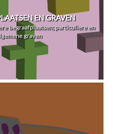
LAATSEN EN GRAVEN
re begraafplaatsen; particuliere en
lgemene graven