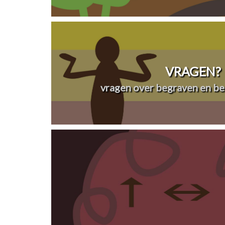
VRAGEN?
vragen over begraven en be