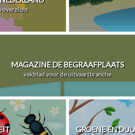
n overzicht
MAGAZINE DE BEGRAAFPLAATS
vakblad voor de uitvaartbranche
EIT
GROENE EN DU