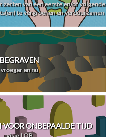
t zetten van een eerste en/of volgende
ts(en) te vergroenen en verduurzamen
BEGRAVEN
vroeger en nu
 VOOR ONBEPAALDE TIJD
visie LOB