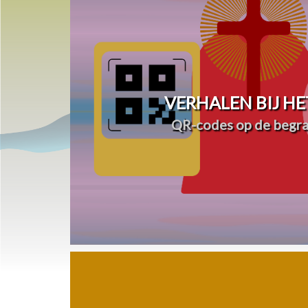
VERHALEN BIJ HE
QR-codes op de begra