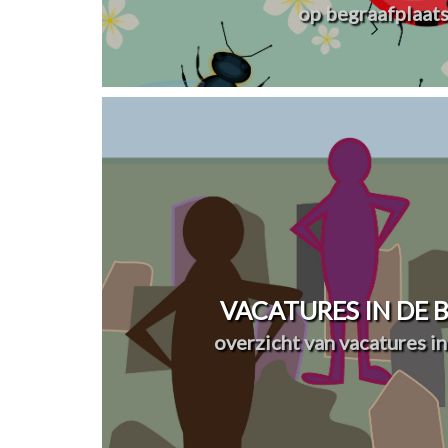
op begraafplaat
VACATURES IN DE
overzicht van vacatures in