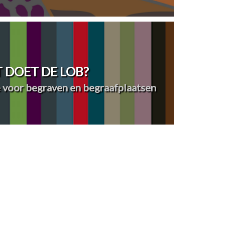
 DOET DE LOB?
 voor begraven en begraafplaatsen