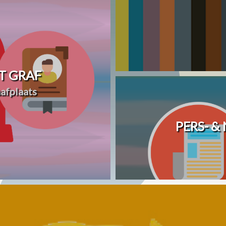
T GRAF
afplaats
PERS- &