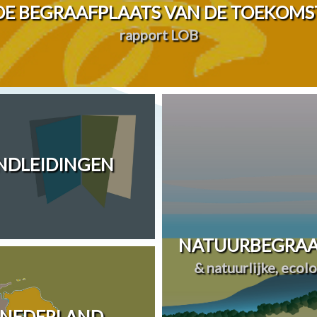
DE BEGRAAFPLAATS VAN DE TOEKOMS
rapport LOB
ANDLEIDINGEN
NATUURBEGRAA
& natuurlijke, ecol
 NEDERLAND