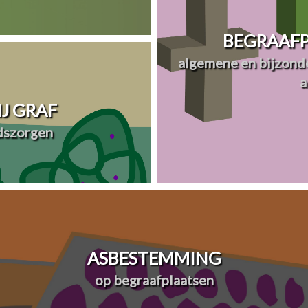
BEGRAAFP
algemene en bijzonde
a
J GRAF
dszorgen
ASBESTEMMING
op begraafplaatsen