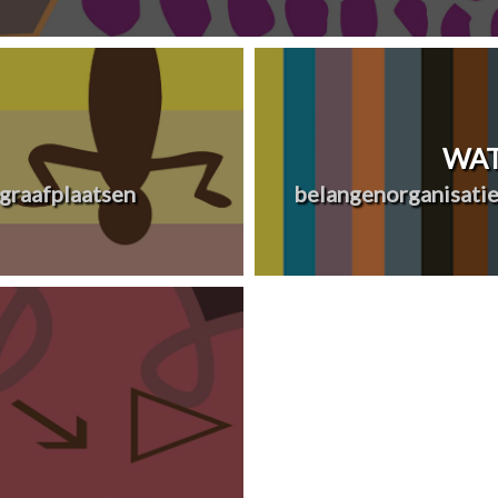
WAT
graafplaatsen
belangenorganisatie