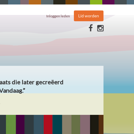
Lid worden
Inloggen leden
aats die later gecreëerd
Vandaag.”
.