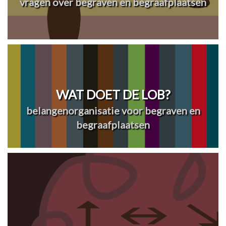
vragen over begraven en begraafplaatsen
WAT DOET DE LOB?
belangenorganisatie voor begraven en
begraafplaatsen