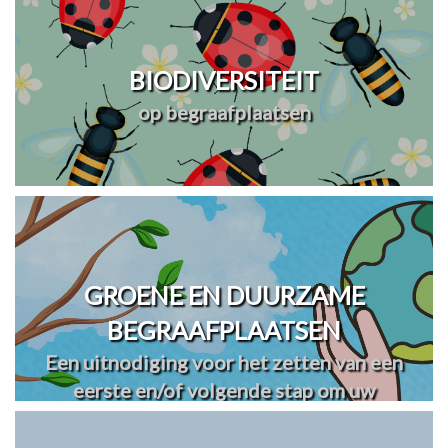
BIODIVERSITEIT
op begraafplaatsen
GROENE EN DUURZAME
BEGRAAFPLAATSEN
Een uitnodiging voor het zetten van een
eerste en/of volgende stap om uw
begraafplaats(en) te vergroenen en
verduurzamen