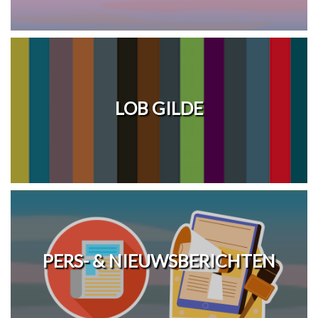
LOB GILDE
PERS- & NIEUWSBERICHTEN