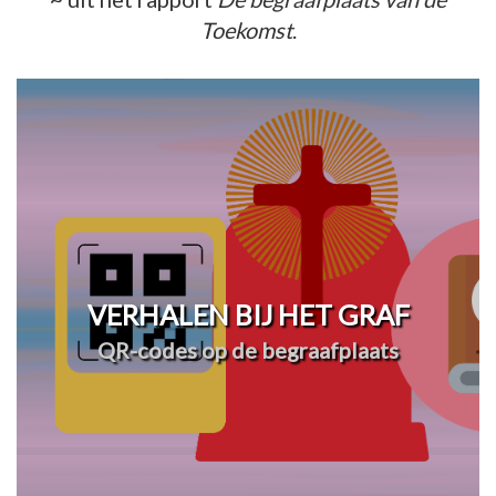
Toekomst
.
VERHALEN BIJ HET GRAF
QR-codes op de begraafplaats