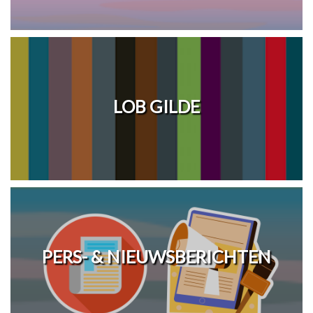
LOB GILDE
PERS- & NIEUWSBERICHTEN