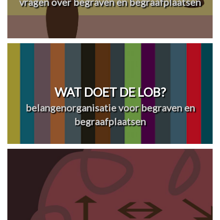
vragen over begraven en begraafplaatsen
WAT DOET DE LOB?
belangenorganisatie voor begraven en
begraafplaatsen