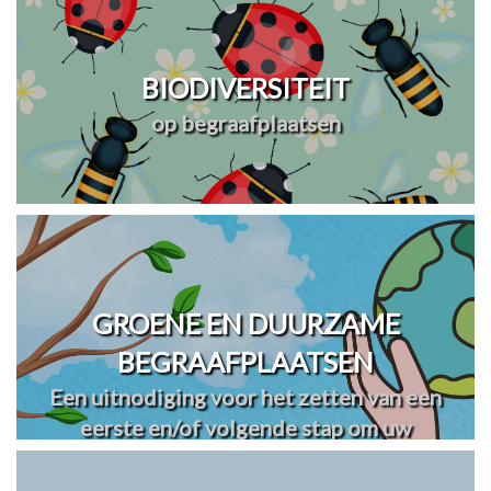
BIODIVERSITEIT
op begraafplaatsen
GROENE EN DUURZAME
BEGRAAFPLAATSEN
Een uitnodiging voor het zetten van een
eerste en/of volgende stap om uw
begraafplaats(en) te vergroenen en
verduurzamen