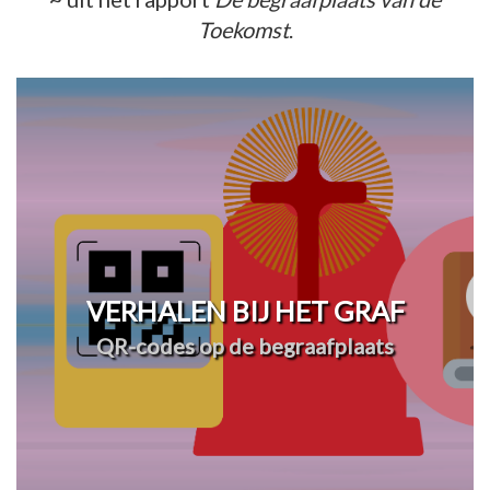
Toekomst
.
VERHALEN BIJ HET GRAF
QR-codes op de begraafplaats