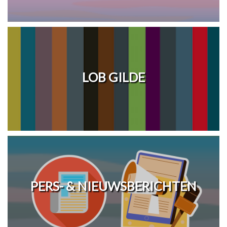
LOB GILDE
PERS- & NIEUWSBERICHTEN