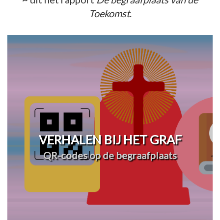
Toekomst
.
VERHALEN BIJ HET GRAF
QR-codes op de begraafplaats