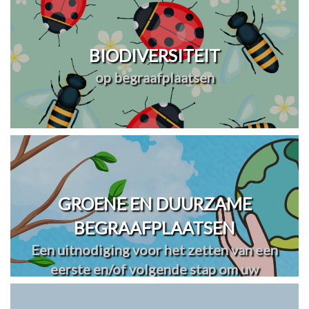
BIODIVERSITEIT
op begraafplaatsen
GROENE EN DUURZAME
BEGRAAFPLAATSEN
Een uitnodiging voor het zetten van een
eerste en/of volgende stap om uw
begraafplaats(en) te vergroenen en
verduurzamen