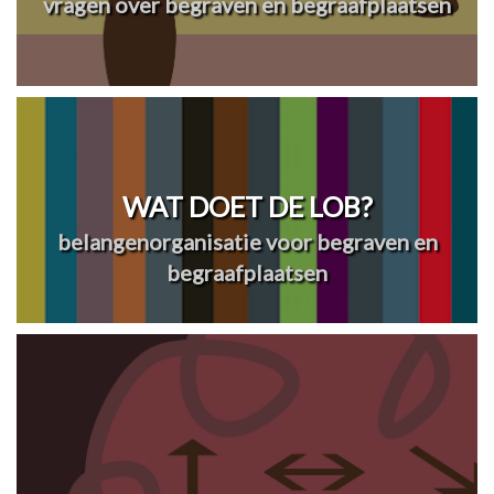
vragen over begraven en begraafplaatsen
WAT DOET DE LOB?
belangenorganisatie voor begraven en
begraafplaatsen