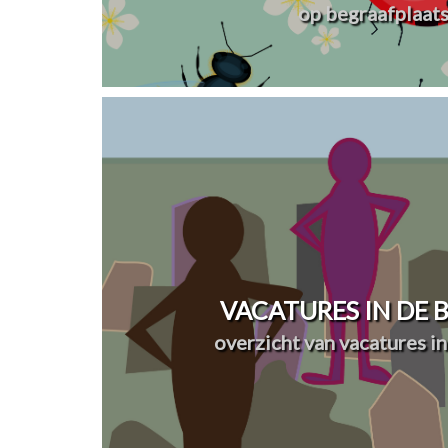
op begraafplaat
VACATURES IN DE
overzicht van vacatures in