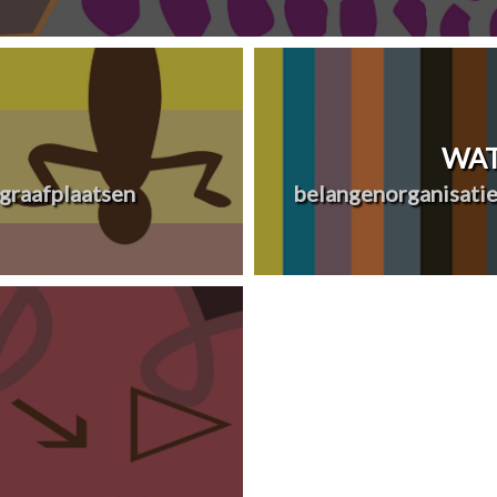
WAT
graafplaatsen
belangenorganisatie