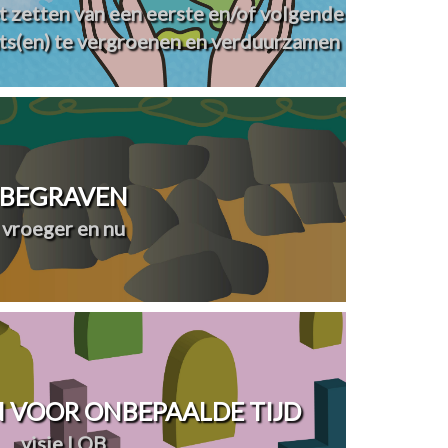
t zetten van een eerste en/of volgende
ts(en) te vergroenen en verduurzamen
BEGRAVEN
vroeger en nu
 VOOR ONBEPAALDE TIJD
visie LOB