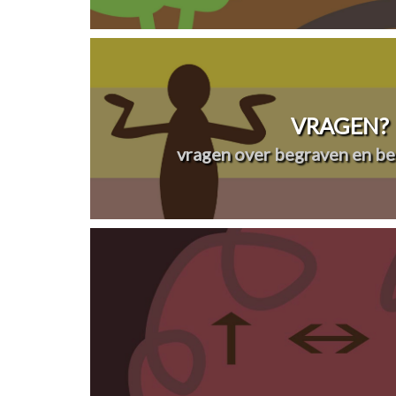
VRAGEN?
vragen over begraven en be