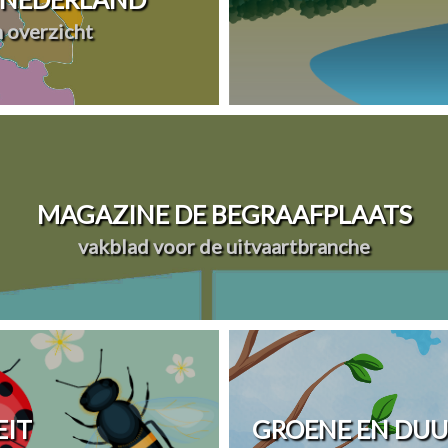
n overzicht
MAGAZINE DE BEGRAAFPLAATS
vakblad voor de uitvaartbranche
EIT
GROENE EN DU