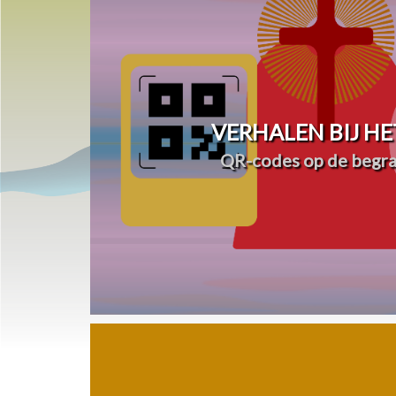
VERHALEN BIJ HE
QR-codes op de begra