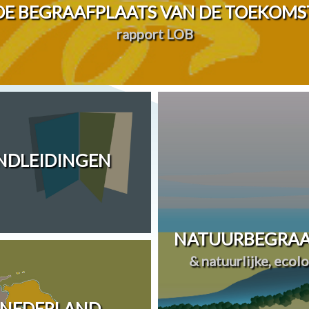
DE BEGRAAFPLAATS VAN DE TOEKOMS
rapport LOB
ANDLEIDINGEN
NATUURBEGRAA
& natuurlijke, ecol
 NEDERLAND