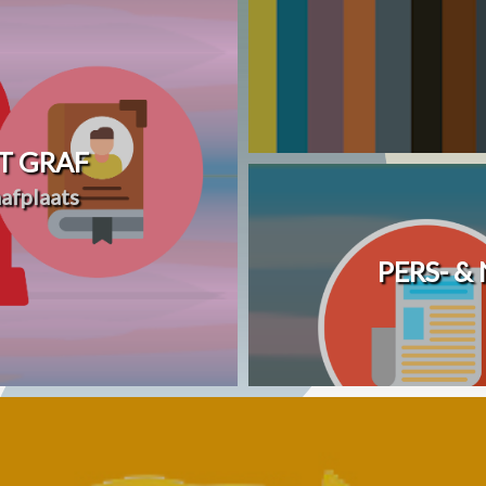
T GRAF
afplaats
PERS- &