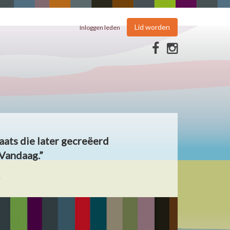
Lid worden
Inloggen leden
aats die later gecreëerd
Vandaag.”
.