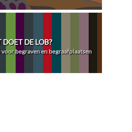
 DOET DE LOB?
 voor begraven en begraafplaatsen