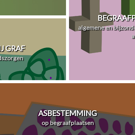
BEGRAAFP
algemene en bijzonde
a
J GRAF
dszorgen
ASBESTEMMING
op begraafplaatsen