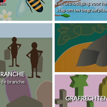
sen
Een uitnodiging voor he
stap om uw begraafplaa
 BRANCHE
 de branche.
GRAFRECHTEN