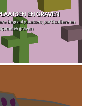
LAATSEN EN GRAVEN
re begraafplaatsen; particuliere en
lgemene graven