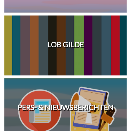
LOB GILDE
PERS- & NIEUWSBERICHTEN