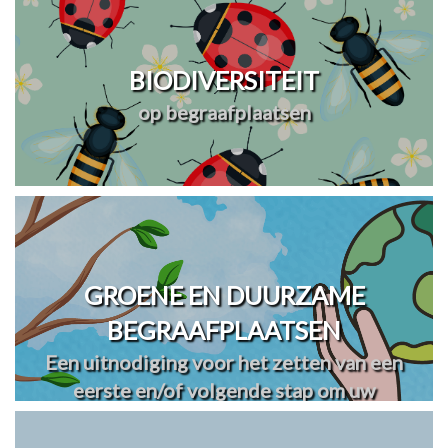
BIODIVERSITEIT
op begraafplaatsen
GROENE EN DUURZAME
BEGRAAFPLAATSEN
Een uitnodiging voor het zetten van een
eerste en/of volgende stap om uw
begraafplaats(en) te vergroenen en
verduurzamen