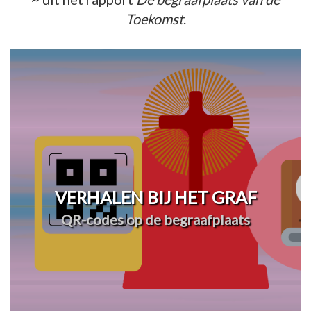
Toekomst
.
VERHALEN BIJ HET GRAF
QR-codes op de begraafplaats