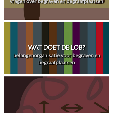
vragen over begraven en begraafplaatsen
WAT DOET DE LOB?
belangenorganisatie voor begraven en
begraafplaatsen