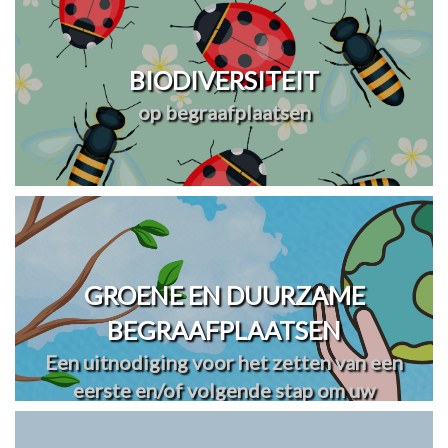
BIODIVERSITEIT
op begraafplaatsen
GROENE EN DUURZAME
BEGRAAFPLAATSEN
Een uitnodiging voor het zetten van een
eerste en/of volgende stap om uw
begraafplaats(en) te vergroenen en
verduurzamen