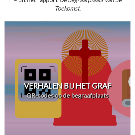
Toekomst
.
VERHALEN BIJ HET GRAF
QR-codes op de begraafplaats