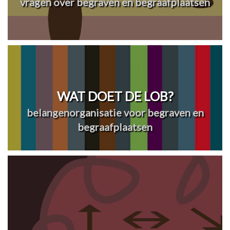
vragen over begraven en begraafplaatsen
WAT DOET DE LOB?
belangenorganisatie voor begraven en
begraafplaatsen