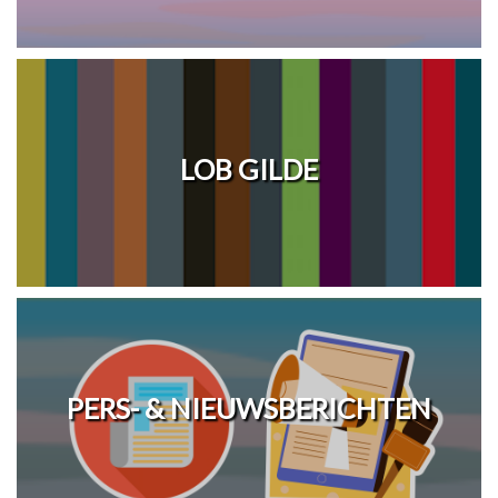
LOB GILDE
PERS- & NIEUWSBERICHTEN