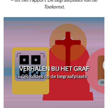
Toekomst
.
VERHALEN BIJ HET GRAF
QR-codes op de begraafplaats