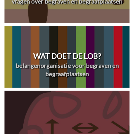
vragen over begraven en begraafplaatsen
WAT DOET DE LOB?
belangenorganisatie voor begraven en
begraafplaatsen