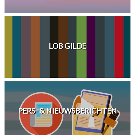
LOB GILDE
PERS- & NIEUWSBERICHTEN