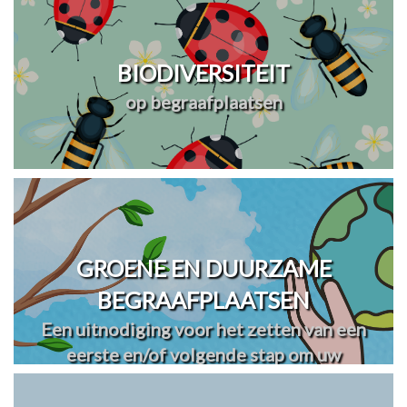
BIODIVERSITEIT
op begraafplaatsen
GROENE EN DUURZAME
BEGRAAFPLAATSEN
Een uitnodiging voor het zetten van een
eerste en/of volgende stap om uw
begraafplaats(en) te vergroenen en
verduurzamen