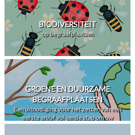
BIODIVERSITEIT
op begraafplaatsen
GROENE EN DUURZAME
BEGRAAFPLAATSEN
Een uitnodiging voor het zetten van een
eerste en/of volgende stap om uw
begraafplaats(en) te vergroenen en
verduurzamen