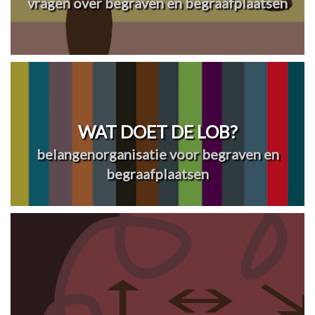
vragen over begraven en begraafplaatsen
WAT DOET DE LOB?
belangenorganisatie voor begraven en
begraafplaatsen