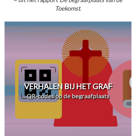
Toekomst
.
VERHALEN BIJ HET GRAF
QR-codes op de begraafplaats