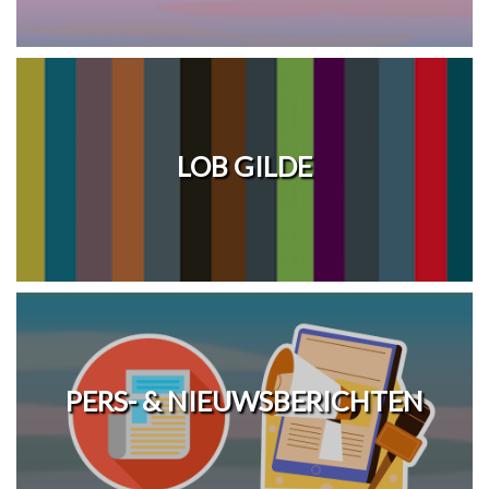
LOB GILDE
PERS- & NIEUWSBERICHTEN