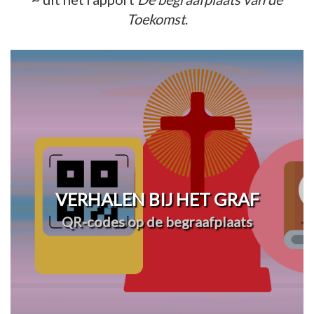
Toekomst
.
VERHALEN BIJ HET GRAF
QR-codes op de begraafplaats