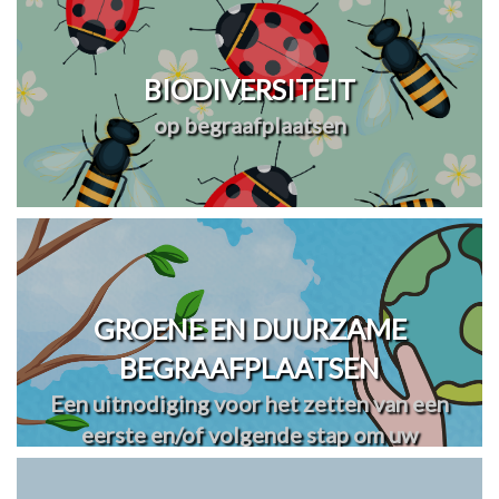
BIODIVERSITEIT
op begraafplaatsen
GROENE EN DUURZAME
BEGRAAFPLAATSEN
Een uitnodiging voor het zetten van een
eerste en/of volgende stap om uw
begraafplaats(en) te vergroenen en
verduurzamen