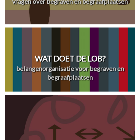
vragen over begraven en begraafplaatsen
WAT DOET DE LOB?
belangenorganisatie voor begraven en
begraafplaatsen