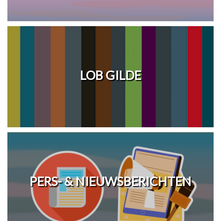
LOB GILDE
PERS- & NIEUWSBERICHTEN