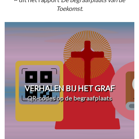
Toekomst
.
VERHALEN BIJ HET GRAF
QR-codes op de begraafplaats