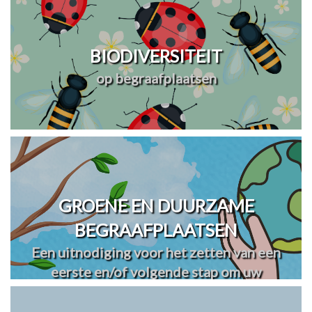
BIODIVERSITEIT
op begraafplaatsen
GROENE EN DUURZAME
BEGRAAFPLAATSEN
Een uitnodiging voor het zetten van een
eerste en/of volgende stap om uw
begraafplaats(en) te vergroenen en
verduurzamen