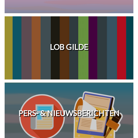
LOB GILDE
PERS- & NIEUWSBERICHTEN