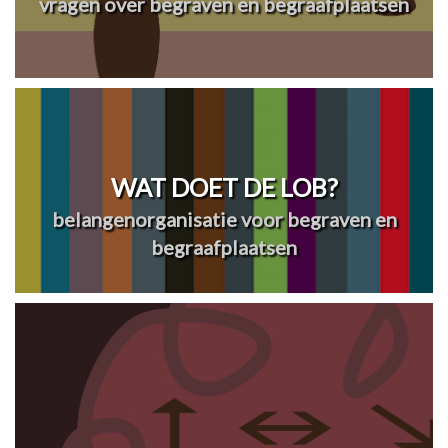
vragen over begraven en begraafplaatsen
WAT DOET DE LOB?
belangenorganisatie voor begraven en
begraafplaatsen