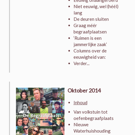
Eeuwig onaangeroerd
Niet eeuwig, wel (héél)
lang
De deuren sluiten
Graag méér
begraafplaatsen
‘Ruimen is een
jammerlijke zaak’
Columns over de
eeuwigheid van:
Verder...
Oktober 2014
Inhoud
Van volkstuin tot
oefenbegraafplaats
Nieuwe
Waterhuishouding