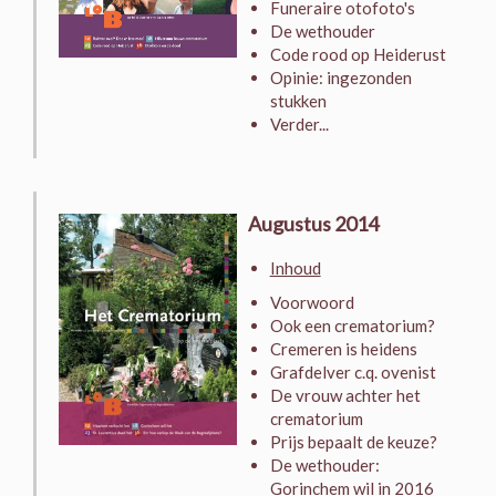
Funeraire otofoto's
De wethouder
Code rood op Heiderust
Opinie: ingezonden
stukken
Verder...
Augustus 2014
Inhoud
Voorwoord
Ook een crematorium?
Cremeren is heidens
Grafdelver c.q. ovenist
De vrouw achter het
crematorium
Prijs bepaalt de keuze?
De wethouder:
Gorinchem wil in 2016