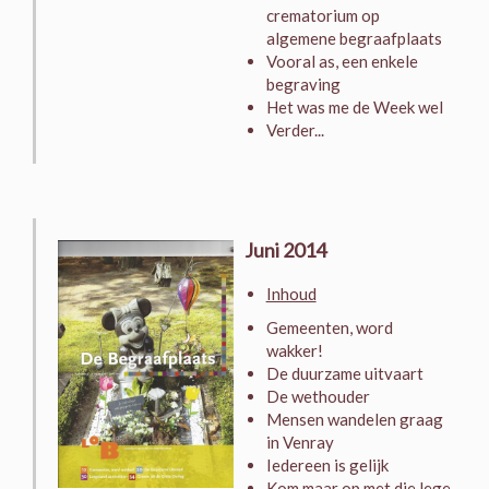
crematorium op
algemene begraafplaats
Vooral as, een enkele
begraving
Het was me de Week wel
Verder...
Juni 2014
Inhoud
Gemeenten, word
wakker!
De duurzame uitvaart
De wethouder
Mensen wandelen graag
in Venray
Iedereen is gelijk
Kom maar op met die lege