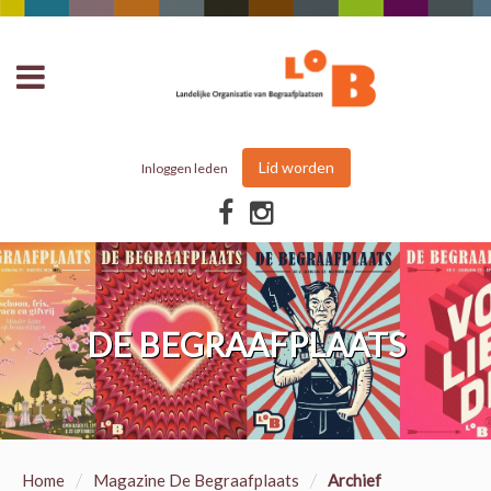
Lid worden
Inloggen leden
DE BEGRAAFPLAATS
/
/
Home
Magazine De Begraafplaats
Archief