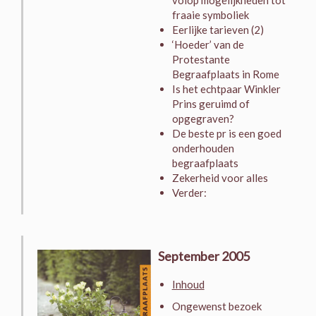
volop mogelijkheden tot
fraaie symboliek
Eerlijke tarieven (2)
‘Hoeder’ van de
Protestante
Begraafplaats in Rome
Is het echtpaar Winkler
Prins geruimd of
opgegraven?
De beste pr is een goed
onderhouden
begraafplaats
Zekerheid voor alles
Verder:
September 2005
Inhoud
Ongewenst bezoek