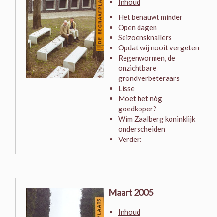
Inhoud
Het benauwt minder
Open dagen
Seizoensknallers
Opdat wij nooit vergeten
Regenwormen, de
onzichtbare
grondverbeteraars
Lisse
Moet het nòg
goedkoper?
Wim Zaalberg koninklijk
onderscheiden
Verder:
Maart 2005
Inhoud