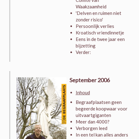
Comité van
Waakzaamheid
'Delven en ruimen niet
zonder risico'
Persoonlijk verlies
Kroatisch vriendinnetje
Eens in de twee jaar een
bijzetting
Verder:
September 2006
Inhoud
Begraafplaatsen geen
begeerde koopwaar voor
uitvaartgiganten
Meer dan 4000?
Verborgen leed
In een tel kan alles anders